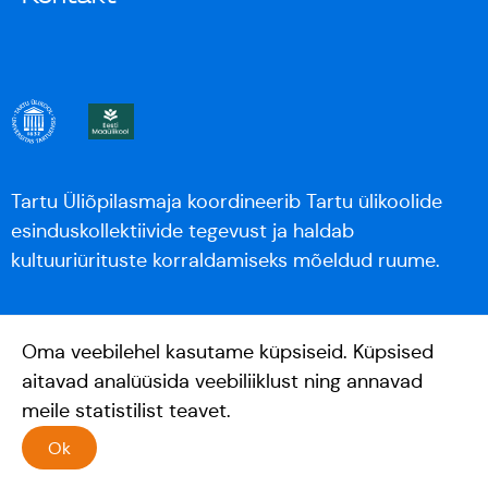
Tartu Üliõpilasmaja koordineerib Tartu ülikoolide
esinduskollektiivide tegevust ja haldab
kultuuriürituste korraldamiseks mõeldud ruume.
Oma veebilehel kasutame küpsiseid. Küpsised
aitavad analüüsida veebiliiklust ning annavad
meile statistilist teavet.
Ok