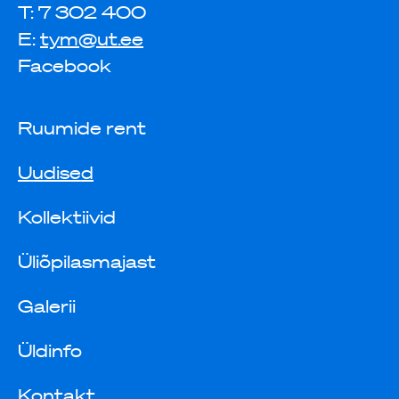
T: 7 302 400
E:
tym@ut.ee
Facebook
Ruumide rent
Uudised
Kollektiivid
Üliõpilasmajast
Galerii
Üldinfo
Kontakt