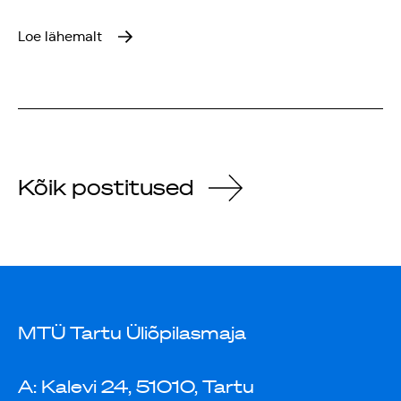
Loe lähemalt
Kõik postitused
MTÜ Tartu Üliõpilasmaja
A: Kalevi 24, 51010, Tartu