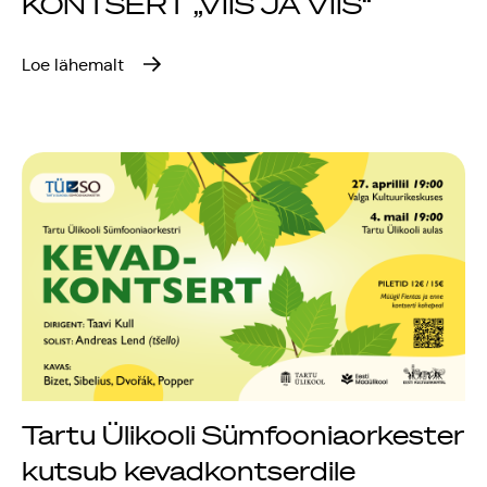
KONTSERT „VIIS JA VIIS“
Loe lähemalt
Tartu Ülikooli Sümfooniaorkester
kutsub kevadkontserdile