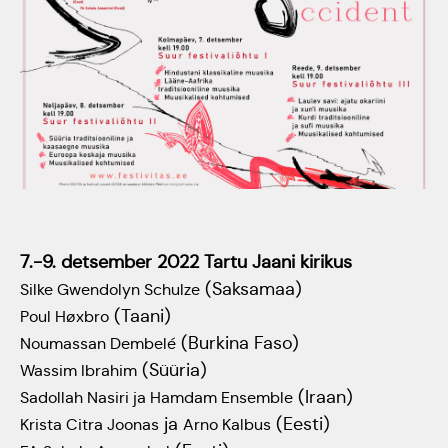
Tartumaa Tantsupidu
„Juure Juures”
Kulno
Kungla
Suudlev Tartu
18.05.2024
Eda
Jaansoo
ERTALi
rahvatantsuansamblite
Anne
7.-9. detsember 2022 Tartu Jaani kirikus
galakontsert
(Saksamaa)
Masing-
Silke Gwendolyn Schulze
Vanemuise
(Taani)
Poul Høxbro
Luik
kontserdimajas
(Burkina Faso)
Noumassan Dembelé
(Süüria)
Wassim Ibrahim
25.november 2023
(Iraan)
Sadollah Nasiri ja Hamdam Ensemble
ja
(Eesti)
Krista Citra Joonas
Arno Kalbus
ERM tantsib