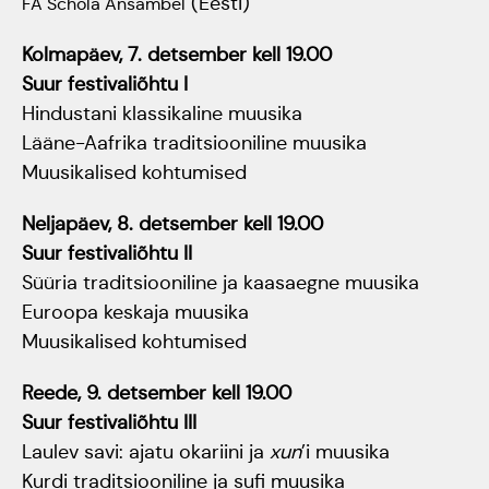
(Eesti)
FA Schola Ansambel
Jõuluootuskontsert
Kolmapäev, 7. detsember kell 19.00
Suur festivaliõhtu I
"Christmas Dreams"
Hindustani klassikaline muusika
4.detsembril 2023
Lääne-Aafrika traditsiooniline muusika
Pauluse kirikus
Muusikalised kohtumised
Neljapäev, 8. detsember kell 19.00
XIX Gaudeamus
Suur festivaliõhtu II
Vilniuses 2022
Süüria traditsiooniline ja kaasaegne muusika
Euroopa keskaja muusika
Tantsuetendus
Muusikalised kohtumised
"Loodud jääma"
Reede, 9. detsember kell 19.00
Suur festivaliõhtu III
Gaudeamus 65.
Laulev savi: ajatu okariini ja
xun
’i muusika
aastapäev
Kurdi traditsiooniline ja sufi muusika