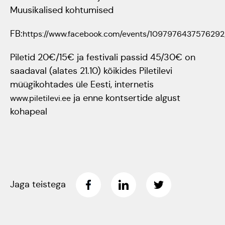
Muusikalised kohtumised
Rahvusülikool 100
FB:
https://www.facebook.com/events/1097976437576292
Emakeelne ülikool
Piletid 20€/15€ ja festivali passid 45/30€ on
tähistas sünnipäeva
saadaval (alates 21.10) kõikides Piletilevi
müügikohtades üle Eesti, internetis
Galakontsert
ja enne kontsertide algust
www.piletilevi.ee
"Baltikum tantsib"
kohapeal
Üliõpilasmaja 20.
sünnipäev
Gaudeamus 2018
Jaga teistega
Tartus