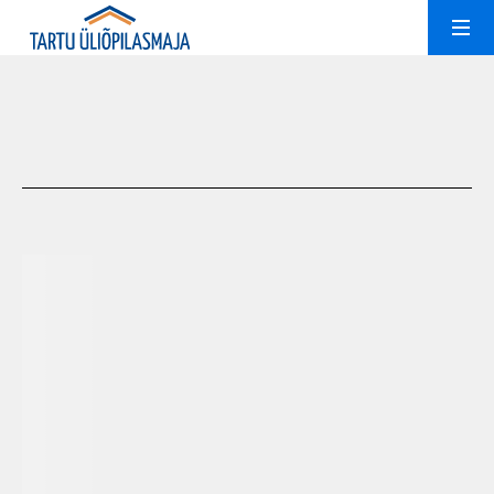
Room rent
News
Est
Eng