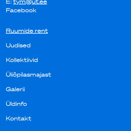
E:
tym@ut.ee
Facebook
Ruumide rent
Uudised
Kollektiivid
Üliõpilasmajast
Galerii
Üldinfo
Kontakt