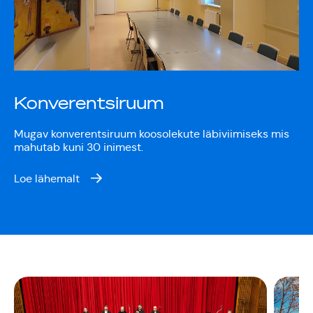
Rahvusülikool 100
Emakeelne ülikool
tähistas sünnipäeva
Konverentsiruum
Galakontsert
Mugav konverentsiruum koosolekute läbiviimiseks mis
mahutab kuni 30 inimest.
"Baltikum tantsib"
Loe lähemalt
Üliõpilasmaja 20.
sünnipäev
Gaudeamus 2018
Tartus