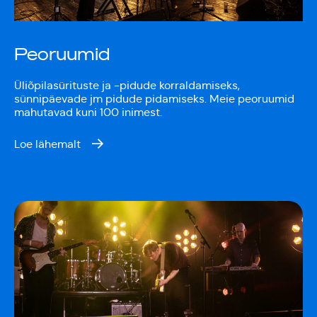
Tartumaa Tantsupidu
„Juure Juures”
Kulno
Peoruumid
Kungla
Suudlev Tartu
Üliõpilasürituste ja -pidude korraldamiseks,
sünnipäevade jm pidude pidamiseks. Meie peoruumid
18.05.2024
mahutavad kuni 100 inimest.
Eda
Jaansoo
ERTALi
Loe lähemalt
rahvatantsuansamblite
Anne
galakontsert
Masing-
Vanemuise
Luik
kontserdimajas
25.november 2023
ERM tantsib