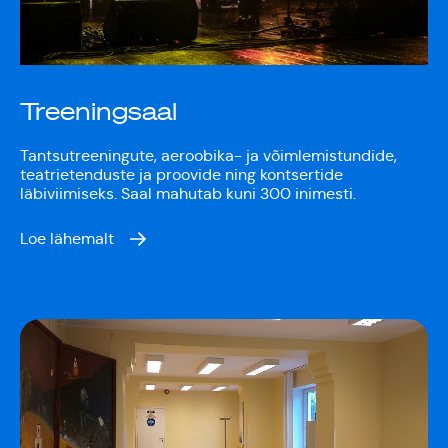
Jõuluootuskontsert
"Christmas Dreams"
Treeningsaal
4.detsembril 2023
Pauluse kirikus
Tantsutreeningute, aeroobika- ja võimlemistundide,
teatrietenduste ja proovide ning kontsertide
läbiviimiseks. Saal mahutab kuni 300 inimesti.
XIX Gaudeamus
Loe lähemalt
Vilniuses 2022
Tantsuetendus
"Loodud jääma"
Gaudeamus 65.
aastapäev