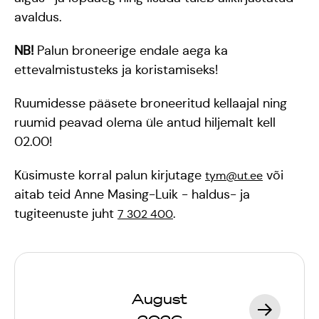
avaldus.
NB!
Palun broneerige endale aega ka
ettevalmistusteks ja koristamiseks!
Ruumidesse pääsete broneeritud kellaajal ning
ruumid peavad olema üle antud hiljemalt kell
02.00!
Küsimuste korral palun kirjutage
või
tym@ut.ee
aitab teid Anne Masing-Luik - haldus- ja
tugiteenuste juht
.
7 302 400
Peoruumid
Peoruumid
Peoruumid
August