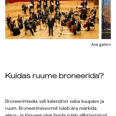
Ava galerii
Kuidas ruume broneerida?
Broneerimiseks vali kalendrist vaba kuupäev ja
ruum. Broneerimisvormil tuleb ära märkida
algus- ja lõpuaeg ning lisada tuleb allkirjastatud