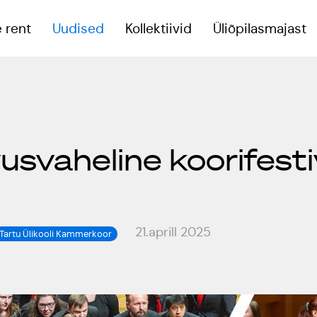
 rent
Uudised
Kollektiivid
Üliõpilasmajast
eoruumid
usvaheline koorifestiv
reeningsaal
onverentsiruum
21.aprill 2025
Tartu Ülikooli Kammerkoor