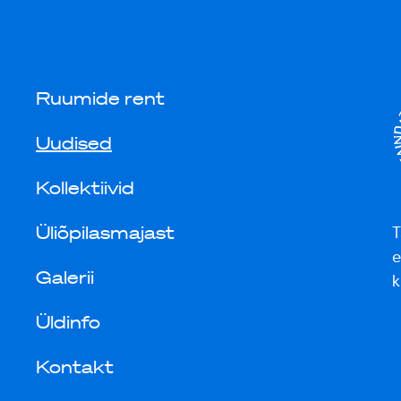
Ruumide rent
Uudised
Kollektiivid
Üliõpilasmajast
T
e
Galerii
k
Üldinfo
Kontakt