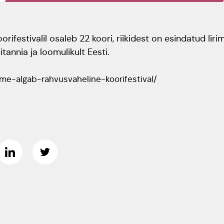
oorifestivalil osaleb 22 koori, riikidest on esindatud Iirima
tannia ja loomulikult Eesti.
mme-algab-rahvusvaheline-koorifestival/