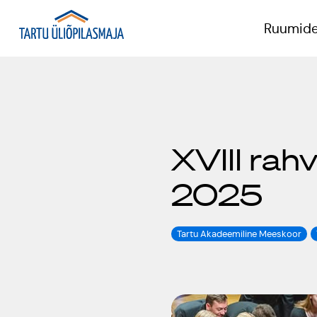
Ruumide
P
XVIII rahv
T
2025
K
Tartu Akadeemiline Meeskoor