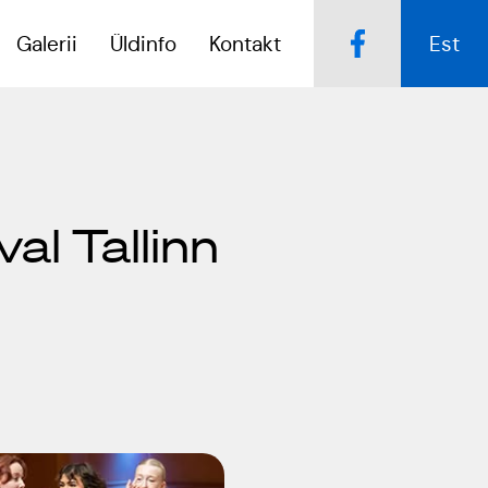
Galerii
Üldinfo
Kontakt
Est
Popsid 50
Kulno
al Tallinn
Kungla
Tartumaa Tantsupidu
„Juure Juures”
Eda
Jaansoo
Suudlev Tartu
18.05.2024
Anne
Masing-
ERTALi
Luik
rahvatantsuansamblite
galakontsert