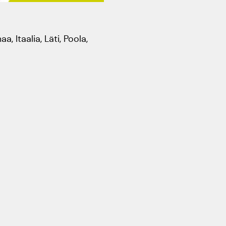
aastapäev
Rahvusülikool 100
a, Itaalia, Läti, Poola,
Emakeelne ülikool
tähistas sünnipäeva
Galakontsert "Baltikum
tantsib"
Üliõpilasmaja 20.
sünnipäev
Gaudeamus 2018
Tartus