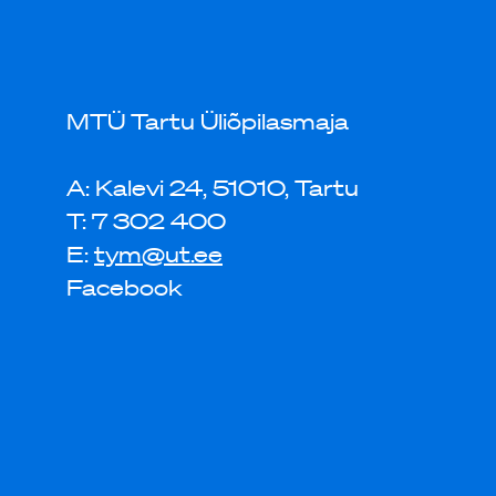
MTÜ Tartu Üliõpilasmaja
A: Kalevi 24, 51010, Tartu
T: 7 302 400
E:
tym@ut.ee
Facebook