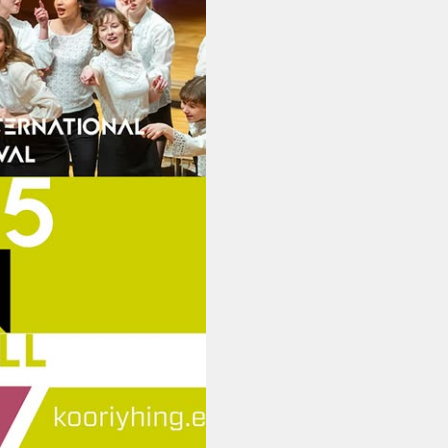
Vanemuise
kontserdimajas
25.november 2023
ERM tantsib
Jõuluootuskontsert
"Christmas Dreams"
4.detsembril 2023
Pauluse kirikus
XIX Gaudeamus
Vilniuses 2022
Tantsuetendus
"Loodud jääma"
Gaudeamus 65.