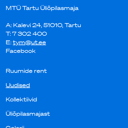
MTÜ Tartu Üliõpilasmaja
A: Kalevi 24, 51010, Tartu
T: 7 302 400
E:
tym@ut.ee
Facebook
Ruumide rent
Uudised
Kollektiivid
Üliõpilasmajast