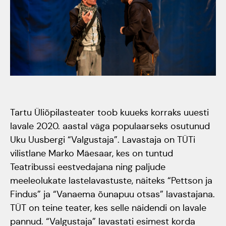
Tartumaa Tantsupidu
„Juure Juures”
Kulno
Kungla
Suudlev Tartu
18.05.2024
Eda
Jaansoo
ERTALi
Tartu Üliõpilasteater toob kuueks korraks uuesti
rahvatantsuansamblite
lavale 2020. aastal väga populaarseks osutunud
Anne
galakontsert
Uku Uusbergi “Valgustaja”. Lavastaja on TÜTi
Masing-
vilistlane Marko Mäesaar, kes on tuntud
Vanemuise
Luik
Teatribussi eestvedajana ning paljude
kontserdimajas
meeleolukate lastelavastuste, näiteks “Pettson ja
25.november 2023
Findus” ja “Vanaema õunapuu otsas” lavastajana.
TÜT on teine teater, kes selle näidendi on lavale
ERM tantsib
pannud. “Valgustaja” lavastati esimest korda