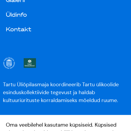
Galerii
Üldinfo
Kontakt
Tartu Üliõpilasmaja koordineerib Tartu ülikoolide
esinduskollektiivide tegevust ja haldab
kultuuriürituste korraldamiseks mõeldud ruume.
Oma veebilehel kasutame küpsiseid. Küpsised