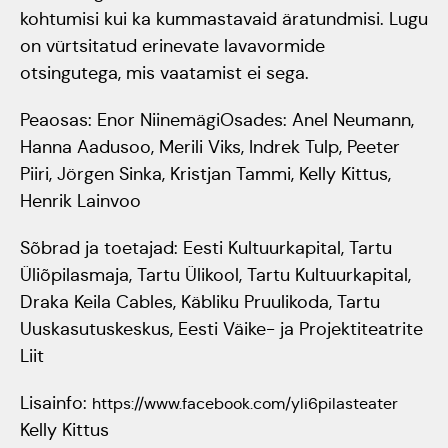
kohtumisi kui ka kummastavaid äratundmisi. Lugu
on vürtsitatud erinevate lavavormide
otsingutega, mis vaatamist ei sega.
Peaosas: Enor NiinemägiOsades: Anel Neumann,
Hanna Aadusoo, Merili Viks, Indrek Tulp, Peeter
Piiri, Jörgen Sinka, Kristjan Tammi, Kelly Kittus,
Henrik Lainvoo
Sõbrad ja toetajad: Eesti Kultuurkapital, Tartu
Üliõpilasmaja, Tartu Ülikool, Tartu Kultuurkapital,
Draka Keila Cables, Käbliku Pruulikoda, Tartu
Uuskasutuskeskus, Eesti Väike- ja Projektiteatrite
Liit
Lisainfo:
https://www.facebook.com/yli6pilasteater
Kelly Kittus