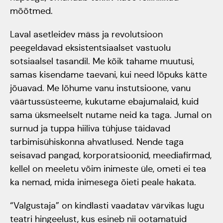
mõõtmed.
Rahvusülikool 100
Laval asetleidev mäss ja revolutsioon
Emakeelne ülikool
peegeldavad eksistentsiaalset vastuolu
sotsiaalsel tasandil. Me kõik tahame muutusi,
tähistas sünnipäeva
samas kisendame taevani, kui need lõpuks kätte
jõuavad. Me lõhume vanu instutsioone, vanu
Galakontsert
väärtussüsteeme, kukutame ebajumalaid, kuid
"Baltikum tantsib"
sama üksmeelselt nutame neid ka taga. Jumal on
surnud ja tuppa hiiliva tühjuse täidavad
Üliõpilasmaja 20.
tarbimisühiskonna ahvatlused. Nende taga
sünnipäev
seisavad pangad, korporatsioonid, meediafirmad,
kellel on meeletu võim inimeste üle, ometi ei tea
ka nemad, mida inimesega õieti peale hakata.
Gaudeamus 2018
Tartus
“Valgustaja” on kindlasti vaadatav värvikas lugu
teatri hingeelust, kus esineb nii ootamatuid