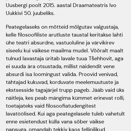
Uusbergi poolt 2015. aastal Draamateatris Ivo
Jõuluootuskontsert
Uukkivi 50. juubeliks.
"Christmas Dreams"
Peategelaseks on mõtteid mõlgutav valgustaja,
4.detsembril 2023
kelle filosoofiliste arutluste taustal keritakse lahti
ühe teatri absurdne, vastuoluline ja värvikirev
Pauluse kirikus
siseelu kui väikese maailma mudel. Võõralt maalt
tulnud lavastaja üritab lavale tuua Tšehhovit, aga
XIX Gaudeamus
ei suuda ära otsustada, millist näidendit vene
Vilniuses 2022
absurdi isa loomingust valida. Proovid venivad,
tähtajad kukuvad, korduvate meelemuutuste ja
Tantsuetendus
ekstsesside tagajärjel trupp pageb. Jääb vaid üks
"Loodud jääma"
näitleja, kes peab mängima kümmet erinevat rolli,
toetajateks vaid filosoofiatudengitest
lavatöölised. Kui aga peategelasele tuleb vahetult
Gaudeamus 65.
enne esietendust külla vana sõber väikse
aastapäev
napsuga, omandab tekkiv kaos fellinilikud