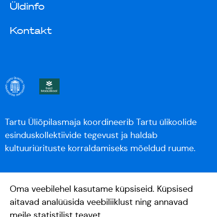
Üldinfo
Kontakt
Tartu Üliõpilasmaja koordineerib Tartu ülikoolide
esinduskollektiivide tegevust ja haldab
kultuuriürituste korraldamiseks mõeldud ruume.
Oma veebilehel kasutame küpsiseid. Küpsised
aitavad analüüsida veebiliiklust ning annavad
meile statistilist teavet.