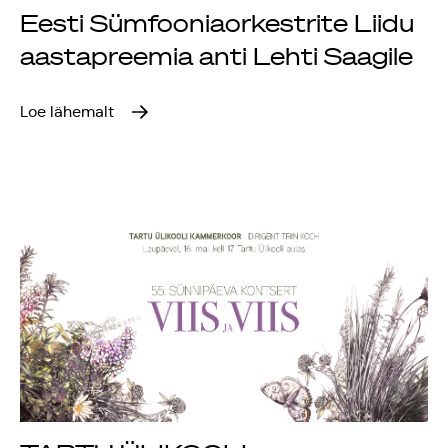
Eesti Sümfooniaorkestrite Liidu
Rahvusülikool 100
aastapreemia anti Lehti Saagile
Emakeelne ülikool
Loe lähemalt
tähistas sünnipäeva
Galakontsert
"Baltikum tantsib"
Üliõpilasmaja 20.
sünnipäev
Gaudeamus 2018
Tartus