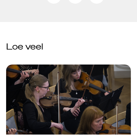
Jõuluootuskontsert
"Christmas Dreams"
4.detsembril 2023
Loe veel
Pauluse kirikus
XIX Gaudeamus
Vilniuses 2022
Tantsuetendus
"Loodud jääma"
Gaudeamus 65.
aastapäev