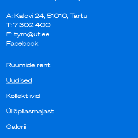
A: Kalevi 24, 51010, Tartu
T: 7 302 400
E:
tym@ut.ee
Facebook
Ruumide rent
Uudised
Kollektiivid
Üliõpilasmajast
Galerii