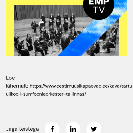
Tartumaa Tantsupidu
„Juure Juures”
Kulno
Kungla
Suudlev Tartu
18.05.2024
Eda
Jaansoo
ERTALi
rahvatantsuansamblite
Anne
Loe
galakontsert
lähemalt:
Masing-
https://www.eestimuusikapaevad.ee/kava/tartu
Vanemuise
ulikooli-sumfooniaorkester-tallinnas/
Luik
kontserdimajas
25.november 2023
Jaga teistega
ERM tantsib