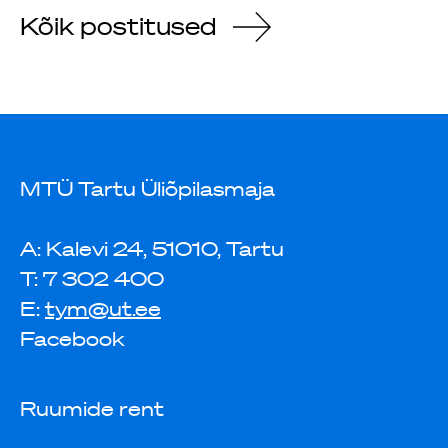
Kõik postitused
MTÜ Tartu Üliõpilasmaja
A: Kalevi 24, 51010, Tartu
T: 7 302 400
E:
tym@ut.ee
Facebook
Ruumide rent