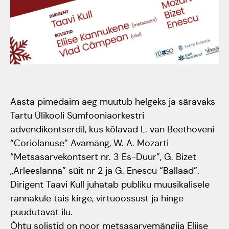
Tartumaa Tantsupidu
„Juure Juures”
Kulno
Kungla
Suudlev Tartu
18.05.2024
Eda
Jaansoo
ERTALi
Aasta pimedaim aeg muutub helgeks ja säravaks
Tartu Ülikooli Sümfooniaorkestri
rahvatantsuansamblite
advendikontserdil, kus kõlavad L. van Beethoveni
Anne
galakontsert
“Coriolanuse” Avamäng, W. A. Mozarti
Masing-
Vanemuise
“Metsasarvekontsert nr. 3 Es-Duur”, G. Bizet
Luik
„Arleeslanna” süit nr 2 ja G. Enescu “Ballaad”.
kontserdimajas
Dirigent Taavi Kull juhatab publiku muusikalisele
25.november 2023
rännakule täis kirge, virtuoossust ja hinge
puudutavat ilu.
ERM tantsib
Õhtu solistid on noor metsasarvemängija Eliise