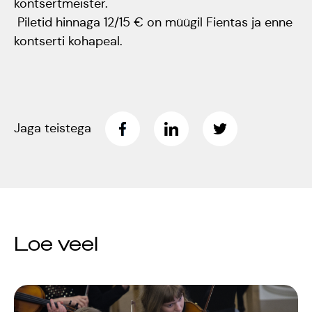
kontsertmeister.
Piletid hinnaga 12/15 € on müügil Fientas ja enne
Rahvusülikool 100
kontserti kohapeal.
Emakeelne ülikool
tähistas sünnipäeva
Galakontsert
Jaga teistega
"Baltikum tantsib"
Üliõpilasmaja 20.
sünnipäev
Loe veel
Gaudeamus 2018
Tartus