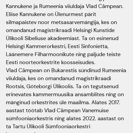
Kannukene ja Rumeenia viiuldaja Vlad Câmpean.
Jõuluootuskontsert
Eliise Kannukene on Ülenurmest pärit
silmapaistev noor metsasarvemängija, kes on
"Christmas Dreams"
omandanud magistrikraadi Helsingi Kunstide
4.detsembril 2023
Ülikooli Sibeliuse akadeemiast. Ta on esinenud
Pauluse kirikus
Helsingi Kammerorkestri, Eesti Sinfonietta,
Läänemere Filharmoonikute ning paljude teiste
XIX Gaudeamus
Eesti noorteorkestrite koosseisudes.
Vlad Câmpean on Bukarestis sündinud Rumeenia
Vilniuses 2022
viiuldaja, kes on omandanud magistrikraadi
Rootsis, Göteborgi Ülikoolis. Ta on tegutsenud
Tantsuetendus
erinevates kammermuusika ansamblites ning on
"Loodud jääma"
mänginud orkestrites üle maailma. Alates 2017.
aastast töötab Vlad Câmpean Vanemuise
Gaudeamus 65.
sümfooniaorkestris ning alates 2022. aastast on
ta Tartu Ülikooli Sümfooniaorkestri
aastapäev