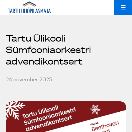
Ruumide rent
Uudised
Tartu Ülikooli
Sümfooniaorkestri
Kollektiivid
Peoruumid
advendikontsert
Üliõpilasmajast
Treeningsaal
24.november 2025
Galerii
Konverentsiruum
Üldinfo
Kontakt
Popsid 50
Est
Eng