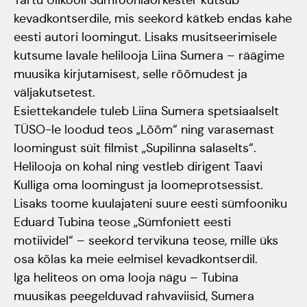
kevadkontserdile, mis seekord kätkeb endas kahe
Jõuluootuskontsert
eesti autori loomingut. Lisaks musitseerimisele
"Christmas Dreams"
kutsume lavale helilooja Liina Sumera – räägime
muusika kirjutamisest, selle rõõmudest ja
4.detsembril 2023
väljakutsetest.
Pauluse kirikus
Esiettekandele tuleb Liina Sumera spetsiaalselt
TÜSO-le loodud teos „Lõõm“ ning varasemast
XIX Gaudeamus
loomingust süit filmist „Supilinna salaselts“.
Vilniuses 2022
Helilooja on kohal ning vestleb dirigent Taavi
Kulliga oma loomingust ja loomeprotsessist.
Lisaks toome kuulajateni suure eesti sümfooniku
Tantsuetendus
Eduard Tubina teose „Sümfoniett eesti
"Loodud jääma"
motiividel“ – seekord tervikuna teose, mille üks
osa kõlas ka meie eelmisel kevadkontserdil.
Gaudeamus 65.
Iga heliteos on oma looja nägu – Tubina
aastapäev
muusikas peegelduvad rahvaviisid, Sumera