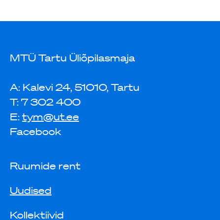
MTÜ Tartu Üliõpilasmaja
A: Kalevi 24, 51010, Tartu
T: 7 302 400
E:
tym@ut.ee
Facebook
Ruumide rent
Uudised
Kollektiivid