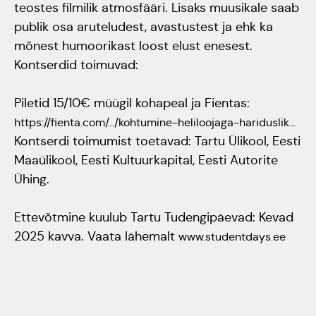
teostes filmilik atmosfääri. Lisaks muusikale saab
Rahvusülikool 100
publik osa aruteludest, avastustest ja ehk ka
mõnest humoorikast loost elust enesest.
Emakeelne ülikool
Kontserdid toimuvad:
tähistas sünnipäeva
Piletid 15/10€ müügil kohapeal ja Fientas:
https://fienta.com/.../kohtumine-heliloojaga-hariduslik...
Galakontsert
Kontserdi toimumist toetavad: Tartu Ülikool, Eesti
"Baltikum tantsib"
Maaülikool, Eesti Kultuurkapital, Eesti Autorite
Ühing.
Üliõpilasmaja 20.
Ettevõtmine kuulub Tartu Tudengipäevad: Kevad
sünnipäev
2025 kavva. Vaata lähemalt
www.studentdays.ee
Gaudeamus 2018
Tartus