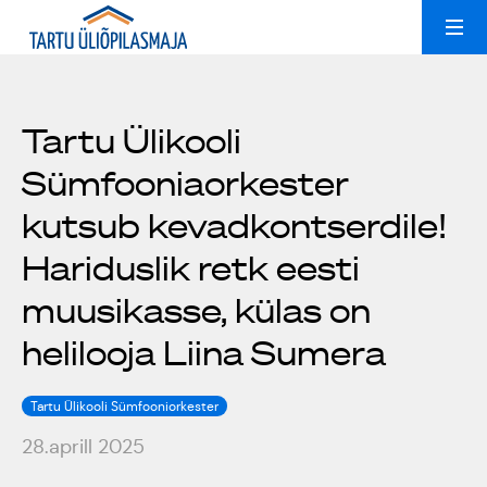
Ruumide rent
Uudised
Tartu Ülikooli
Sümfooniaorkester
Kollektiivid
Peoruumid
kutsub kevadkontserdile!
Üliõpilasmajast
Treeningsaal
Hariduslik retk eesti
muusikasse, külas on
Galerii
Konverentsiruum
helilooja Liina Sumera
Üldinfo
Tartu Ülikooli Sümfooniorkester
Kontakt
Popsid 50
28.aprill 2025
Est
Eng