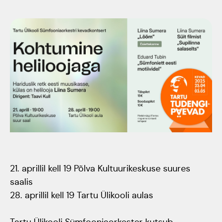
Tartumaa Tantsupidu
„Juure Juures”
Kulno
Kungla
Suudlev Tartu
18.05.2024
Eda
Jaansoo
ERTALi
rahvatantsuansamblite
Anne
galakontsert
Masing-
Vanemuise
Luik
21. aprillil kell 19 Põlva Kultuurikeskuse suures
kontserdimajas
saalis
25.november 2023
28. aprillil kell 19 Tartu Ülikooli aulas
ERM tantsib
Tartu Ülikooli Sümfooniaorkester kutsub