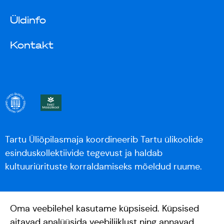
Üldinfo
Kontakt
Tartu Üliõpilasmaja koordineerib Tartu ülikoolide
esinduskollektiivide tegevust ja haldab
kultuuriürituste korraldamiseks mõeldud ruume.
Oma veebilehel kasutame küpsiseid. Küpsised
aitavad analüüsida veebiliiklust ning annavad