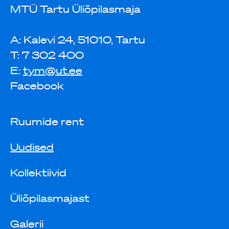
MTÜ Tartu Üliõpilasmaja
A: Kalevi 24, 51010, Tartu
T: 7 302 400
E:
tym@ut.ee
Facebook
Ruumide rent
Uudised
Kollektiivid
Üliõpilasmajast
Galerii