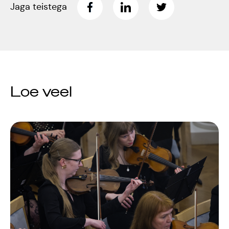
Jaga teistega
Jõuluootuskontsert
"Christmas Dreams"
4.detsembril 2023
Pauluse kirikus
Loe veel
XIX Gaudeamus
Vilniuses 2022
Tantsuetendus
"Loodud jääma"
Gaudeamus 65.
aastapäev