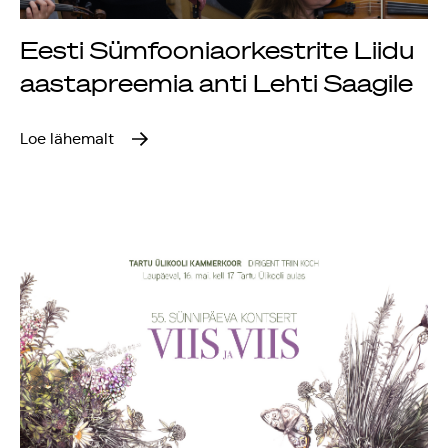
Rahvusülikool 100
Eesti Sümfooniaorkestrite Liidu
aastapreemia anti Lehti Saagile
Emakeelne ülikool
tähistas sünnipäeva
Loe lähemalt
Galakontsert
"Baltikum tantsib"
Üliõpilasmaja 20.
sünnipäev
Gaudeamus 2018
Tartus