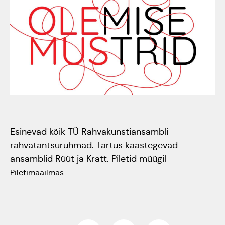
Tartumaa Tantsupidu
„Juure Juures”
Kulno
Kungla
Suudlev Tartu
18.05.2024
Eda
Jaansoo
ERTALi
rahvatantsuansamblite
Anne
Esinevad kõik TÜ Rahvakunstiansambli
galakontsert
rahvatantsurühmad. Tartus kaastegevad
Masing-
Vanemuise
ansamblid Rüüt ja Kratt. Piletid müügil
Luik
kontserdimajas
Piletimaailmas
25.november 2023
ERM tantsib