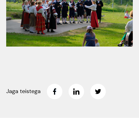
Tartumaa Tantsupidu
„Juure Juures”
Kulno
Kungla
Suudlev Tartu
18.05.2024
Eda
Jaansoo
ERTALi
rahvatantsuansamblite
Anne
galakontsert
Masing-
Jaga teistega
Vanemuise
Luik
kontserdimajas
25.november 2023
ERM tantsib