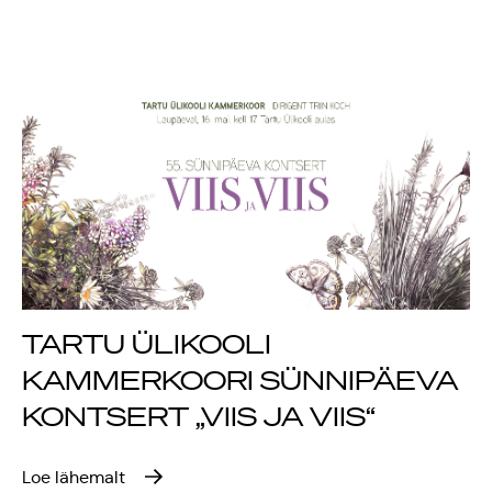
Rahvusülikool 100
Emakeelne ülikool
tähistas sünnipäeva
Galakontsert
"Baltikum tantsib"
Üliõpilasmaja 20.
TARTU ÜLIKOOLI
sünnipäev
KAMMERKOORI SÜNNIPÄEVA
Gaudeamus 2018
KONTSERT „VIIS JA VIIS“
Tartus
Loe lähemalt