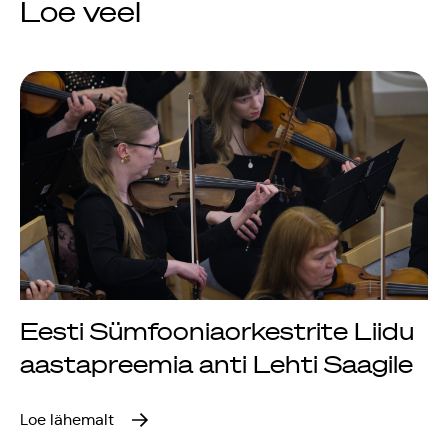
Loe veel
Jõuluootuskontsert
"Christmas Dreams"
4.detsembril 2023
Pauluse kirikus
XIX Gaudeamus
Vilniuses 2022
Tantsuetendus
Eesti Sümfooniaorkestrite Liidu
"Loodud jääma"
aastapreemia anti Lehti Saagile
Gaudeamus 65.
Loe lähemalt
aastapäev