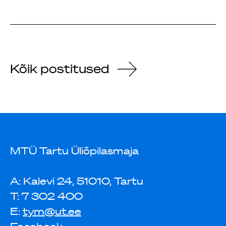
Kõik postitused
MTÜ Tartu Üliõpilasmaja
A: Kalevi 24, 51010, Tartu
T: 7 302 400
E:
tym@ut.ee