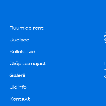
Ruumide rent
Uudised
Kollektiivid
Üliõpilasmajast
T
e
Galerii
k
Üldinfo
Kontakt