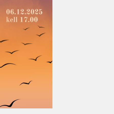
Vanemuise
kontserdimajas
25.november 2023
ERM tantsib
Jõuluootuskontsert
"Christmas Dreams"
4.detsembril 2023
Pauluse kirikus
XIX Gaudeamus
Vilniuses 2022
Tantsuetendus
"Loodud jääma"
Gaudeamus 65.