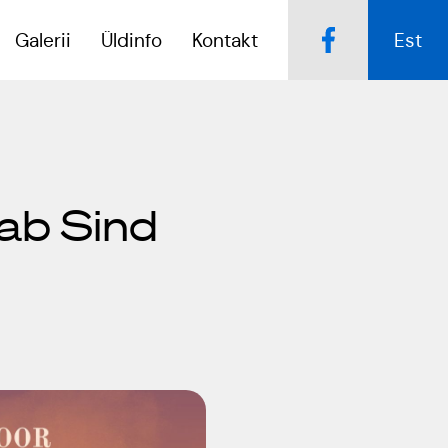
Galerii
Üldinfo
Kontakt
Est
Popsid 50
Kulno
tab Sind
Kungla
Tartumaa Tantsupidu
„Juure Juures”
Eda
Jaansoo
Suudlev Tartu
18.05.2024
Anne
Masing-
ERTALi
Luik
rahvatantsuansamblite
galakontsert