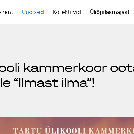
 rent
Uudised
Kollektiivid
Üliõpilasmajast
eoruumid
kooli kammerkoor oo
reeningsaal
e “Ilmast ilma”!
onverentsiruum