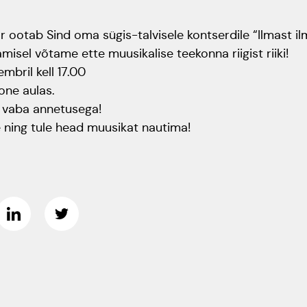
 ootab Sind oma sügis-talvisele kontserdile “Ilmast il
amisel võtame ette muusikalise teekonna riigist riiki!
embril kell 17.00
one aulas.
n vaba annetusega!
 ning tule head muusikat nautima!