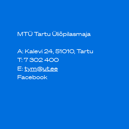
MTÜ Tartu Üliõpilasmaja
A: Kalevi 24, 51010, Tartu
T: 7 302 400
E:
tym@ut.ee
Facebook