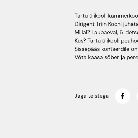
Tartu ülikooli kammerkoor
Dirigent Triin Kochi juhat
Millal? Laupäeval, 6. dets
Kus? Tartu ülikooli peaho
Sissepääs kontserdile o
Võta kaasa sõber ja pere
Jaga teistega