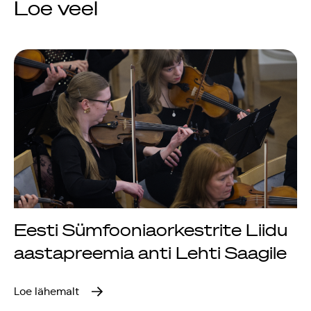
Loe veel
Jõuluootuskontsert
"Christmas Dreams"
4.detsembril 2023
Pauluse kirikus
XIX Gaudeamus
Vilniuses 2022
Tantsuetendus
Eesti Sümfooniaorkestrite Liidu
"Loodud jääma"
aastapreemia anti Lehti Saagile
Gaudeamus 65.
Loe lähemalt
aastapäev