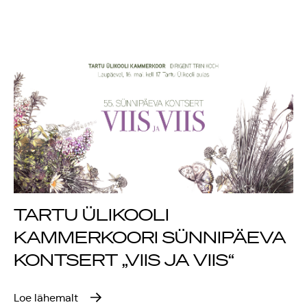
Rahvusülikool 100
Emakeelne ülikool
tähistas sünnipäeva
Galakontsert
"Baltikum tantsib"
Üliõpilasmaja 20.
TARTU ÜLIKOOLI
sünnipäev
KAMMERKOORI SÜNNIPÄEVA
Gaudeamus 2018
KONTSERT „VIIS JA VIIS“
Tartus
Loe lähemalt