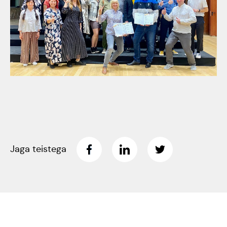
Tartumaa Tantsupidu
„Juure Juures”
Kulno
Kungla
Suudlev Tartu
18.05.2024
Eda
Jaansoo
ERTALi
rahvatantsuansamblite
Anne
galakontsert
Masing-
Jaga teistega
Vanemuise
Luik
kontserdimajas
25.november 2023
ERM tantsib