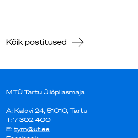
Kõik postitused
MTÜ Tartu Üliõpilasmaja
A: Kalevi 24, 51010, Tartu
T: 7 302 400
E:
tym@ut.ee