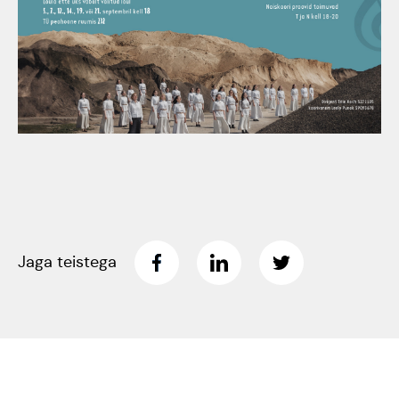
Tartumaa Tantsupidu
„Juure Juures”
Kulno
Kungla
Suudlev Tartu
18.05.2024
Eda
Jaansoo
ERTALi
rahvatantsuansamblite
Anne
galakontsert
Masing-
Jaga teistega
Vanemuise
Luik
kontserdimajas
25.november 2023
ERM tantsib