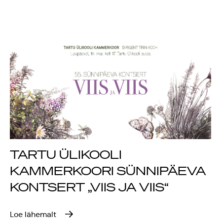
Rahvusülikool 100
Emakeelne ülikool
tähistas sünnipäeva
Galakontsert
"Baltikum tantsib"
Üliõpilasmaja 20.
TARTU ÜLIKOOLI
sünnipäev
KAMMERKOORI SÜNNIPÄEVA
Gaudeamus 2018
KONTSERT „VIIS JA VIIS“
Tartus
Loe lähemalt