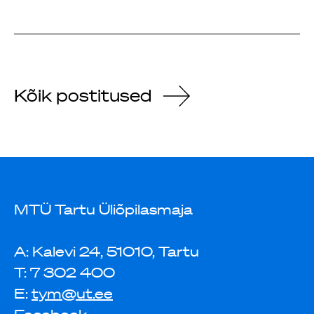
Kõik postitused
MTÜ Tartu Üliõpilasmaja
A: Kalevi 24, 51010, Tartu
T: 7 302 400
E:
tym@ut.ee