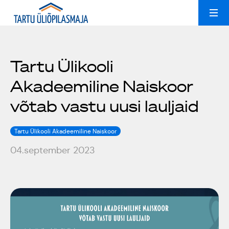
Ruumide rent
Uudised
Tartu Ülikooli
Akadeemiline Naiskoor
Kollektiivid
Peoruumid
võtab vastu uusi lauljaid
Üliõpilasmajast
Treeningsaal
Tartu Ülikooli Akadeemiline Naiskoor
Galerii
04.september 2023
Konverentsiruum
Üldinfo
Kontakt
Popsid 50
Est
Eng