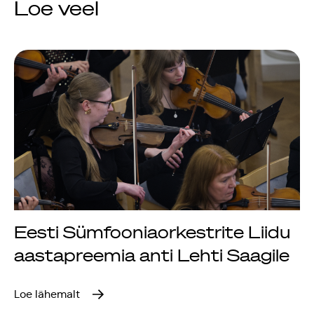
Loe veel
Jõuluootuskontsert
"Christmas Dreams"
4.detsembril 2023
Pauluse kirikus
XIX Gaudeamus
Vilniuses 2022
Tantsuetendus
Eesti Sümfooniaorkestrite Liidu
"Loodud jääma"
aastapreemia anti Lehti Saagile
Gaudeamus 65.
Loe lähemalt
aastapäev