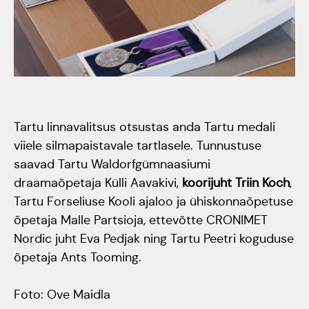
Tartumaa Tantsupidu
„Juure Juures”
Kulno
Kungla
Suudlev Tartu
18.05.2024
Eda
Tartu linnavalitsus otsustas anda Tartu medali
Jaansoo
ERTALi
viiele silmapaistavale tartlasele. Tunnustuse
rahvatantsuansamblite
saavad Tartu Waldorfgümnaasiumi
Anne
draamaõpetaja Külli Aavakivi,
koorijuht Triin Koch
,
galakontsert
Masing-
Tartu Forseliuse Kooli ajaloo ja ühiskonnaõpetuse
Vanemuise
õpetaja Malle Partsioja, ettevõtte CRONIMET
Luik
kontserdimajas
Nordic juht Eva Pedjak ning Tartu Peetri koguduse
õpetaja Ants Tooming.
25.november 2023
Foto: Ove Maidla
ERM tantsib