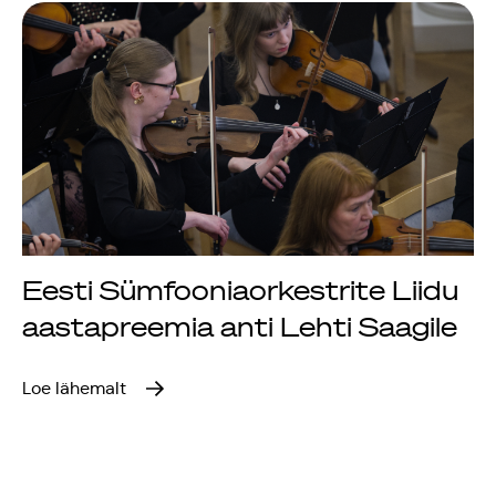
Rahvusülikool 100
Emakeelne ülikool
tähistas sünnipäeva
Galakontsert
"Baltikum tantsib"
Eesti Sümfooniaorkestrite Liidu
Üliõpilasmaja 20.
aastapreemia anti Lehti Saagile
sünnipäev
Loe lähemalt
Gaudeamus 2018
Tartus