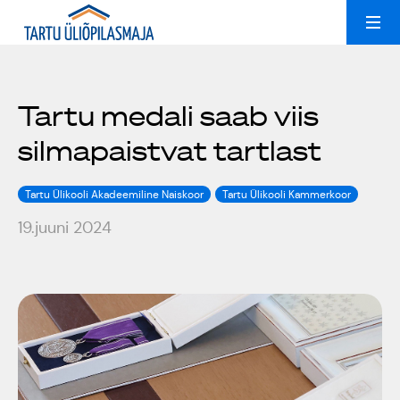
Ruumide rent
Uudised
Tartu medali saab viis
silmapaistvat tartlast
Kollektiivid
Peoruumid
Tartu Ülikooli Akadeemiline Naiskoor
Tartu Ülikooli Kammerkoor
Üliõpilasmajast
Treeningsaal
19.juuni 2024
Galerii
Konverentsiruum
Üldinfo
Kontakt
Popsid 50
Est
Eng