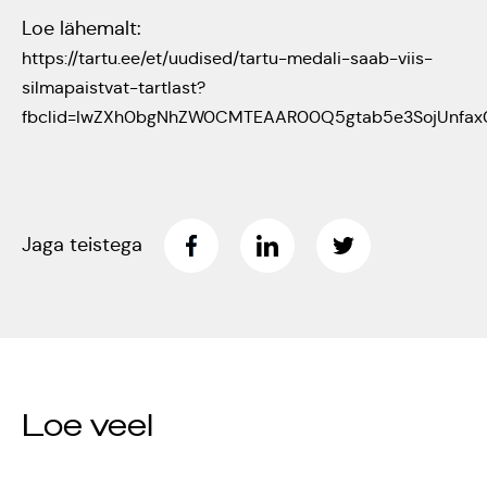
Loe lähemalt:
Jõuluootuskontsert
https://tartu.ee/et/uudised/tartu-medali-saab-viis-
"Christmas Dreams"
silmapaistvat-tartlast?
fbclid=IwZXh0bgNhZW0CMTEAAR00Q5gtab5e3SojUnfa
4.detsembril 2023
Pauluse kirikus
XIX Gaudeamus
Jaga teistega
Vilniuses 2022
Tantsuetendus
"Loodud jääma"
Loe veel
Gaudeamus 65.
aastapäev