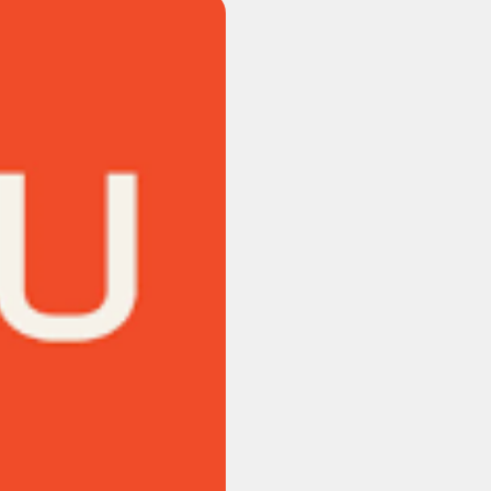
Vanemuise
kontserdimajas
25.november 2023
ERM tantsib
Jõuluootuskontsert
"Christmas Dreams"
4.detsembril 2023
Pauluse kirikus
XIX Gaudeamus
Vilniuses 2022
Tantsuetendus
"Loodud jääma"
Gaudeamus 65.