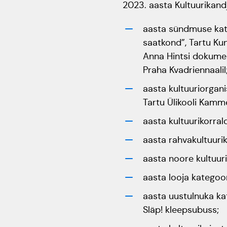
2023. aasta Kultuurikan
aasta sündmuse kate
saatkond”, Tartu Kun
Anna Hintsi dokumen
Praha Kvadriennaalil
aasta kultuuriorgan
Tartu Ülikooli Kamm
aasta kultuurikorral
aasta rahvakultuuri
aasta noore kultuur
aasta looja kategoo
aasta uustulnuka ka
Släp! kleepsubuss;