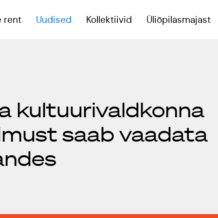
 rent
Uudised
Kollektiivid
Üliõpilasmajast
eoruumid
na kultuurivaldkonna
reeningsaal
must saab vaadata
onverentsiruum
andes