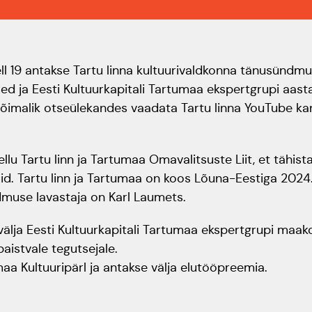
ell 19 antakse Tartu linna kultuurivaldkonna tänusündmus
ed ja Eesti Kultuurkapitali Tartumaa ekspertgrupi aas
malik otseülekandes vaadata Tartu linna YouTube kana
lu Tartu linn ja Tartumaa Omavalitsuste Liit, et tähi
aid. Tartu linn ja Tartumaa on koos Lõuna-Eestiga 2024
dmuse lavastaja on Karl Laumets.
lja Eesti Kultuurkapitali Tartumaa ekspertgrupi maak
aistvale tegutsejale.
maa Kultuuripärl ja antakse välja elutööpreemia.