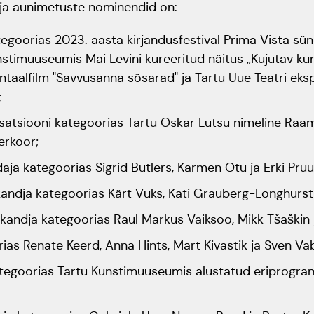
dja aunimetuste nominendid on:
goorias 2023. aasta kirjandusfestival Prima Vista s
stimuuseumis Mai Levini kureeritud näitus „Kujutav kun
taalfilm "Savvusanna sõsarad" ja Tartu Uue Teatri eksp
;
isatsiooni kategoorias Tartu Oskar Lutsu nimeline Raa
erkoor;
daja kategoorias Sigrid Butlers, Karmen Otu ja Erki Pruu
kandja kategoorias Kärt Vuks, Kati Grauberg-Longhurst 
ikandja kategoorias Raul Markus Vaiksoo, Mikk Tšaškin 
rias Renate Keerd, Anna Hints, Mart Kivastik ja Sven V
tegoorias Tartu Kunstimuuseumis alustatud eriprogra