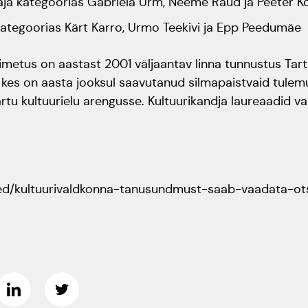
taja kategoorias Gabriela Urm, Neeme Raud ja Peeter
 kategoorias Kärt Karro, Urmo Teekivi ja Epp Peedumäe
imetus on aastast 2001 väljaantav linna tunnustus Tar
ele, kes on aasta jooksul saavutanud silmapaistvaid tulem
tu kultuurielu arengusse. Kultuurikandja laureaadid val
ised/kultuurivaldkonna-tanusundmust-saab-vaadata-o