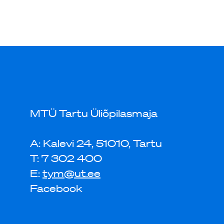
MTÜ Tartu Üliõpilasmaja
A: Kalevi 24, 51010, Tartu
T: 7 302 400
E:
tym@ut.ee
Facebook