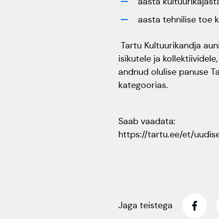
aasta kultuurikajas
aasta tehnilise toe
Tartu Kultuurikandja aun
isikutele ja kollektiivid
andnud olulise panuse Tar
kategoorias.
Saab vaadata:
https://tartu.ee/et/uud
Jaga teistega