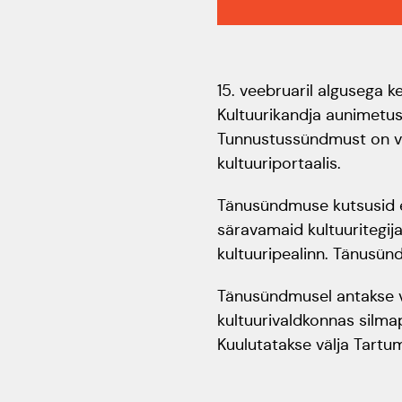
15. veebruaril algusega k
Kultuurikandja aunimetus
Tunnustussündmust on või
kultuuriportaalis.
Tänusündmuse kutsusid el
säravamaid kultuuritegij
kultuuripealinn. Tänusün
Tänusündmusel antakse vä
kultuurivaldkonnas silmap
Kuulutatakse välja Tartu