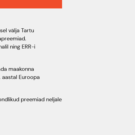
aastapäev
Rahvusülikool 100
el välja Tartu
Emakeelne ülikool
tapreemiad.
tähistas sünnipäeva
lil ning ERR-i
Galakontsert "Baltikum
tantsib"
stada maakonna
. aastal Euroopa
Üliõpilasmaja 20.
sünnipäev
ondlikud preemiad neljale
Gaudeamus 2018
Tartus