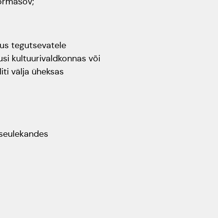
 Kormašov;
tus tegutsevatele
usi kultuurivaldkonnas või
iti välja üheksas
tseulekandes