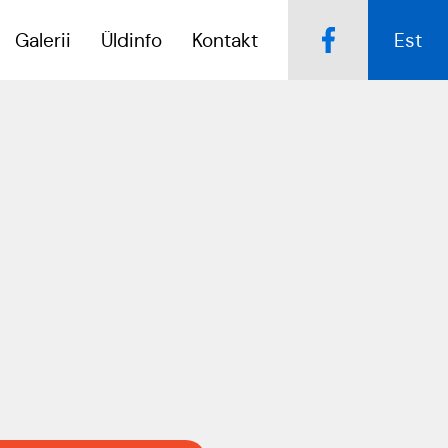
Galerii
Üldinfo
Kontakt
Est
Popsid 50
Kulno
Kungla
Tartumaa Tantsupidu
„Juure Juures”
Eda
Jaansoo
Suudlev Tartu
18.05.2024
Anne
Masing-
ERTALi
Luik
rahvatantsuansamblite
galakontsert