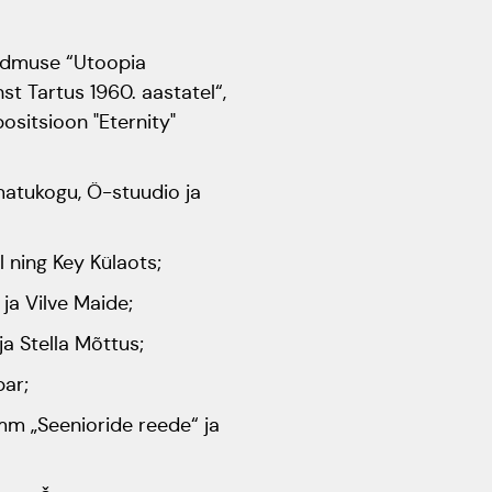
ündmuse “Utoopia
st Tartus 1960. aastatel“,
ositsioon "Eternity"
matukogu, Ö-stuudio ja
l ning Key Külaots;
ja Vilve Maide;
ja Stella Mõttus;
abar;
mm „Seenioride reede“ ja