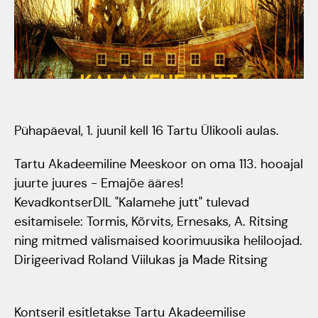
Tartumaa Tantsupidu
„Juure Juures”
Kulno
Kungla
Suudlev Tartu
18.05.2024
Eda
Pühapäeval, 1. juunil kell 16 Tartu Ülikooli aulas.
Jaansoo
ERTALi
Tartu Akadeemiline Meeskoor on oma 113. hooajal
rahvatantsuansamblite
Anne
juurte juures - Emajõe ääres!
galakontsert
KevadkontserDIL "Kalamehe jutt" tulevad
Masing-
Vanemuise
esitamisele: Tormis, Kõrvits, Ernesaks, A. Ritsing
Luik
ning mitmed välismaised koorimuusika heliloojad.
kontserdimajas
Dirigeerivad Roland Viilukas ja Made Ritsing
25.november 2023
ERM tantsib
Kontseril esitletakse Tartu Akadeemilise