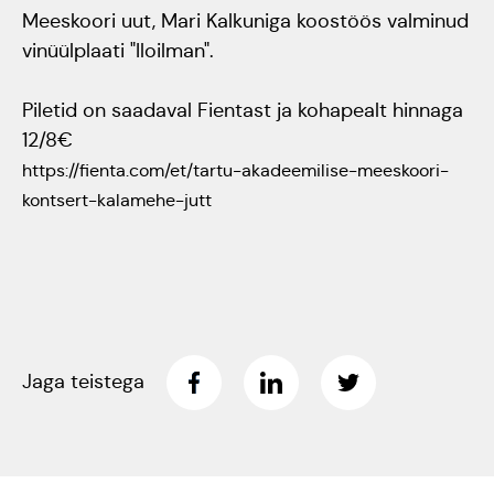
Meeskoori uut, Mari Kalkuniga koostöös valminud
Jõuluootuskontsert
vinüülplaati "Iloilman".
"Christmas Dreams"
Piletid on saadaval Fientast ja kohapealt hinnaga
4.detsembril 2023
12/8€
Pauluse kirikus
https://fienta.com/et/tartu-akadeemilise-meeskoori-
kontsert-kalamehe-jutt
XIX Gaudeamus
Vilniuses 2022
Tantsuetendus
"Loodud jääma"
Jaga teistega
Gaudeamus 65.
aastapäev