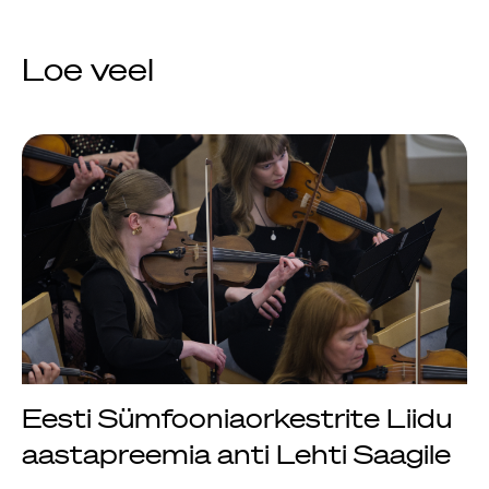
Rahvusülikool 100
Loe veel
Emakeelne ülikool
tähistas sünnipäeva
Galakontsert
"Baltikum tantsib"
Üliõpilasmaja 20.
sünnipäev
Gaudeamus 2018
Eesti Sümfooniaorkestrite Liidu
Tartus
aastapreemia anti Lehti Saagile