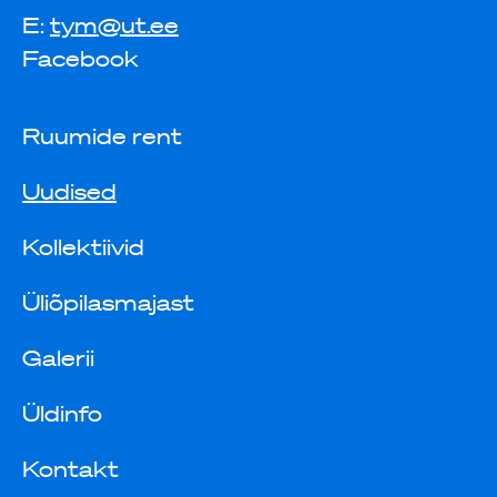
E:
tym@ut.ee
Facebook
Ruumide rent
Uudised
Kollektiivid
Üliõpilasmajast
Galerii
Üldinfo
Kontakt