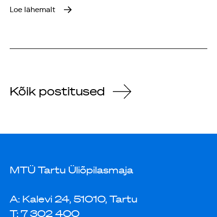
Loe lähemalt
Kõik postitused
MTÜ Tartu Üliõpilasmaja
A: Kalevi 24, 51010, Tartu
T: 7 302 400