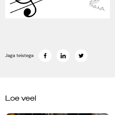
Tartumaa Tantsupidu
„Juure Juures”
Kulno
Kungla
Suudlev Tartu
18.05.2024
Eda
Jaansoo
ERTALi
Jaga teistega
rahvatantsuansamblite
Anne
galakontsert
Masing-
Vanemuise
Luik
kontserdimajas
Loe veel
25.november 2023
ERM tantsib