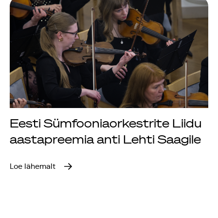
Jõuluootuskontsert
"Christmas Dreams"
4.detsembril 2023
Pauluse kirikus
XIX Gaudeamus
Vilniuses 2022
Eesti Sümfooniaorkestrite Liidu
aastapreemia anti Lehti Saagile
Tantsuetendus
"Loodud jääma"
Loe lähemalt
Gaudeamus 65.
aastapäev