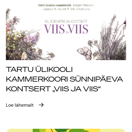
Rahvusülikool 100
Emakeelne ülikool
tähistas sünnipäeva
Galakontsert
"Baltikum tantsib"
TARTU ÜLIKOOLI
KAMMERKOORI SÜNNIPÄEVA
Üliõpilasmaja 20.
KONTSERT „VIIS JA VIIS“
sünnipäev
Loe lähemalt
Gaudeamus 2018
Tartus