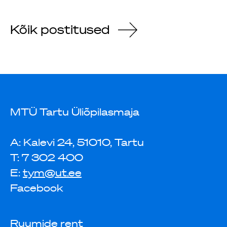
Kõik postitused
MTÜ Tartu Üliõpilasmaja
A: Kalevi 24, 51010, Tartu
T: 7 302 400
E:
tym@ut.ee
Facebook
Ruumide rent