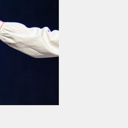
aastapäev
Rahvusülikool 100
Emakeelne ülikool
tähistas sünnipäeva
Galakontsert "Baltikum
tantsib"
Üliõpilasmaja 20.
sünnipäev
Gaudeamus 2018
Tartus