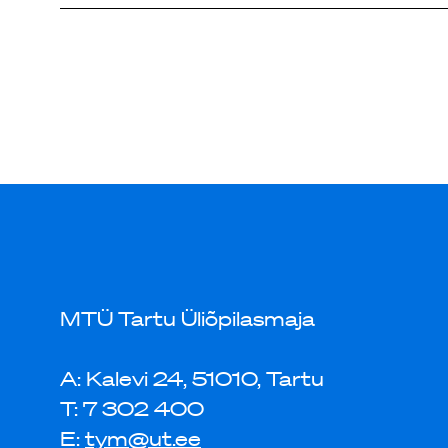
MTÜ Tartu Üliõpilasmaja
A: Kalevi 24, 51010, Tartu
T: 7 302 400
E:
tym@ut.ee