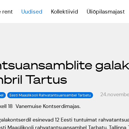
 rent
Uudised
Kollektiivid
Üliõpilasmajast
eoruumid
tsuansamblite galak
reeningsaal
bril Tartus
onverentsiruum
24.novembe
el
Eesti Maaülikooli Rahvatantsuansambel Tarbatu
kell 18 Vanemuise Kontserdimajas.
lakontserdil esinevad 12 Eesti tuntuimat rahvatantsuan
ti Maaülikooli rahvatantsuansambel Tarbatu, Tallinna T