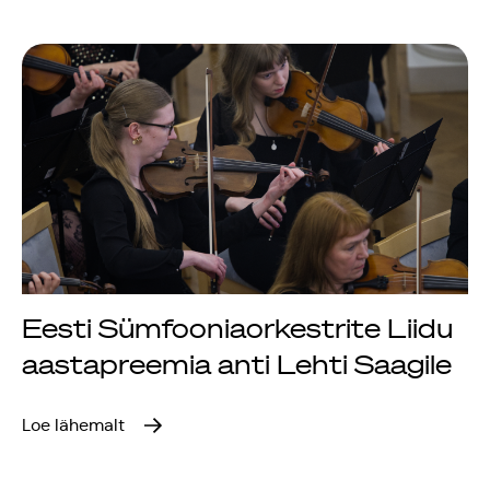
Jõuluootuskontsert
"Christmas Dreams"
4.detsembril 2023
Pauluse kirikus
XIX Gaudeamus
Vilniuses 2022
Eesti Sümfooniaorkestrite Liidu
Tantsuetendus
aastapreemia anti Lehti Saagile
"Loodud jääma"
Loe lähemalt
Gaudeamus 65.
aastapäev