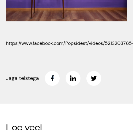
Tartumaa Tantsupidu
„Juure Juures”
Kulno
Kungla
Suudlev Tartu
18.05.2024
https://www.facebook.com/Popsidest/videos/5213203765
Eda
Jaansoo
ERTALi
rahvatantsuansamblite
Anne
Jaga teistega
galakontsert
Masing-
Vanemuise
Luik
kontserdimajas
25.november 2023
Loe veel
ERM tantsib