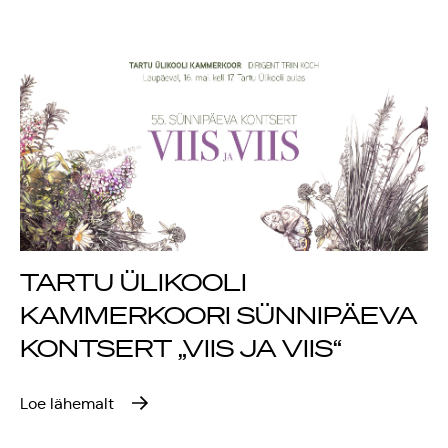
Rahvusülikool 100
Emakeelne ülikool
tähistas sünnipäeva
Galakontsert
"Baltikum tantsib"
Üliõpilasmaja 20.
TARTU ÜLIKOOLI
sünnipäev
KAMMERKOORI SÜNNIPÄEVA
KONTSERT „VIIS JA VIIS“
Gaudeamus 2018
Tartus
Loe lähemalt