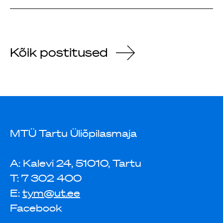
Kõik postitused
MTÜ Tartu Üliõpilasmaja
A: Kalevi 24, 51010, Tartu
T: 7 302 400
E:
tym@ut.ee
Facebook