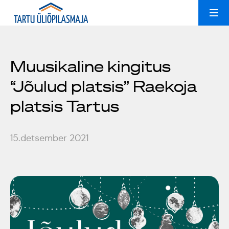
Ruumide rent
Uudised
Muusikaline kingitus
“Jõulud platsis” Raekoja
Kollektiivid
Peoruumid
platsis Tartus
Üliõpilasmajast
Treeningsaal
15.detsember 2021
Galerii
Konverentsiruum
Üldinfo
Kontakt
Popsid 50
Est
Eng