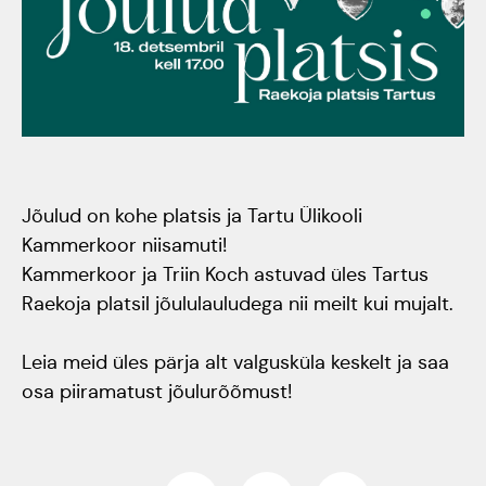
Tartumaa Tantsupidu
„Juure Juures”
Kulno
Kungla
Suudlev Tartu
18.05.2024
Eda
Jaansoo
ERTALi
Jõulud on kohe platsis ja Tartu Ülikooli
Kammerkoor niisamuti!
rahvatantsuansamblite
Kammerkoor ja Triin Koch astuvad üles Tartus
Anne
galakontsert
Raekoja platsil jõululauludega nii meilt kui mujalt.
Masing-
Vanemuise
Luik
Leia meid üles pärja alt valgusküla keskelt ja saa
kontserdimajas
osa piiramatust jõulurõõmust!
25.november 2023
ERM tantsib