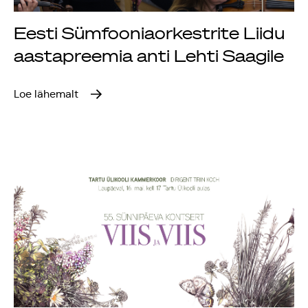
Rahvusülikool 100
Eesti Sümfooniaorkestrite Liidu
aastapreemia anti Lehti Saagile
Emakeelne ülikool
tähistas sünnipäeva
Loe lähemalt
Galakontsert
"Baltikum tantsib"
Üliõpilasmaja 20.
sünnipäev
Gaudeamus 2018
Tartus