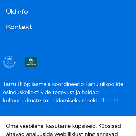
Üldinfo
Kontakt
Tartu Üliõpilasmaja koordineerib Tartu ülikoolide
esinduskollektiivide tegevust ja haldab
kultuuriürituste korraldamiseks mõeldud ruume.
Oma veebilehel kasutame küpsiseid. Küpsised
aitavad analüüsida veebiliiklust ning annavad