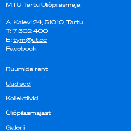
MTÜ Tartu Üliõpilasmaja
A: Kalevi 24, 51010, Tartu
T: 7 302 400
E:
tym@ut.ee
Facebook
Ruumide rent
Uudised
Kollektiivid
Üliõpilasmajast
Galerii