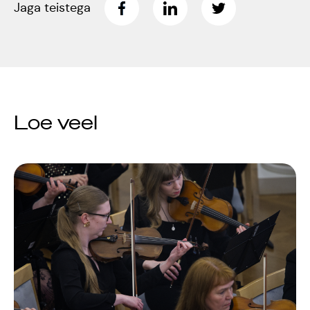
Jaga teistega
Jõuluootuskontsert
"Christmas Dreams"
4.detsembril 2023
Pauluse kirikus
Loe veel
XIX Gaudeamus
Vilniuses 2022
Tantsuetendus
"Loodud jääma"
Gaudeamus 65.
aastapäev