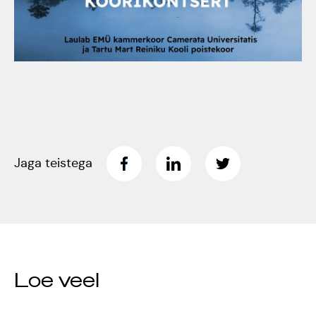
Tartumaa Tantsupidu
„Juure Juures”
Kulno
Kungla
Suudlev Tartu
18.05.2024
Eda
Jaansoo
ERTALi
Jaga teistega
rahvatantsuansamblite
Anne
galakontsert
Masing-
Vanemuise
Luik
kontserdimajas
25.november 2023
Loe veel
ERM tantsib