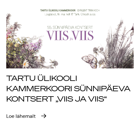
Rahvusülikool 100
Emakeelne ülikool
tähistas sünnipäeva
Galakontsert
"Baltikum tantsib"
TARTU ÜLIKOOLI
Üliõpilasmaja 20.
KAMMERKOORI SÜNNIPÄEVA
sünnipäev
KONTSERT „VIIS JA VIIS“
Gaudeamus 2018
Loe lähemalt
Tartus