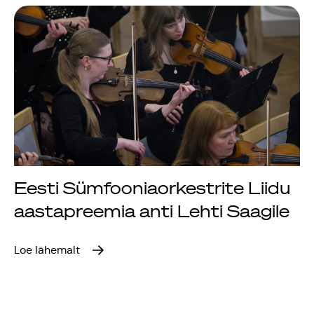
Jõuluootuskontsert
"Christmas Dreams"
4.detsembril 2023
Pauluse kirikus
XIX Gaudeamus
Vilniuses 2022
Eesti Sümfooniaorkestrite Liidu
aastapreemia anti Lehti Saagile
Tantsuetendus
"Loodud jääma"
Loe lähemalt
Gaudeamus 65.
aastapäev