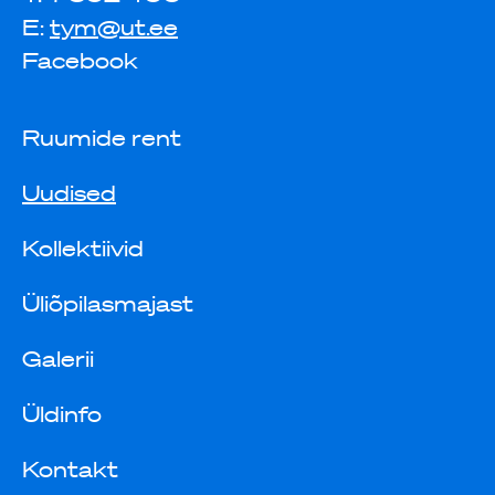
E:
tym@ut.ee
Facebook
Ruumide rent
Uudised
Kollektiivid
Üliõpilasmajast
Galerii
Üldinfo
Kontakt