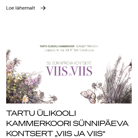
Loe lähemalt
Rahvusülikool 100
Emakeelne ülikool
tähistas sünnipäeva
Galakontsert
"Baltikum tantsib"
Üliõpilasmaja 20.
sünnipäev
TARTU ÜLIKOOLI
Gaudeamus 2018
KAMMERKOORI SÜNNIPÄEVA
Tartus
KONTSERT „VIIS JA VIIS“