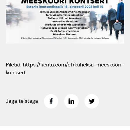
Tartumaa Tantsupidu
„Juure Juures”
Kulno
Kungla
Suudlev Tartu
18.05.2024
Eda
Jaansoo
ERTALi
Piletid:
https://fienta.com/et/kaheksa-meeskoori-
rahvatantsuansamblite
kontsert
Anne
galakontsert
Masing-
Vanemuise
Luik
kontserdimajas
Jaga teistega
25.november 2023
ERM tantsib