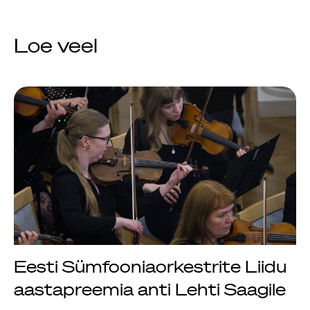
Jõuluootuskontsert
Loe veel
"Christmas Dreams"
4.detsembril 2023
Pauluse kirikus
XIX Gaudeamus
Vilniuses 2022
Tantsuetendus
"Loodud jääma"
Eesti Sümfooniaorkestrite Liidu
Gaudeamus 65.
aastapreemia anti Lehti Saagile
aastapäev