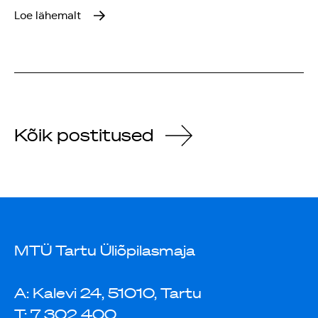
Loe lähemalt
Kõik postitused
MTÜ Tartu Üliõpilasmaja
A: Kalevi 24, 51010, Tartu
T: 7 302 400