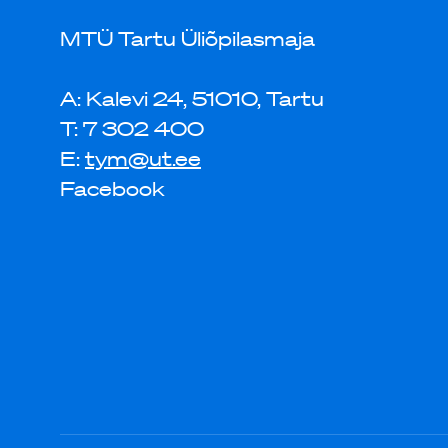
MTÜ Tartu Üliõpilasmaja
A: Kalevi 24, 51010, Tartu
T: 7 302 400
E:
tym@ut.ee
Facebook