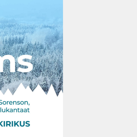
Vanemuise
kontserdimajas
25.november 2023
ERM tantsib
Jõuluootuskontsert
"Christmas Dreams"
4.detsembril 2023
Pauluse kirikus
XIX Gaudeamus
Vilniuses 2022
Tantsuetendus
"Loodud jääma"
Gaudeamus 65.