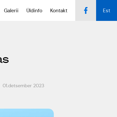
Galerii
Üldinfo
Kontakt
Est
Popsid 50
Kulno
as
Kungla
Tartumaa Tantsupidu
„Juure Juures”
Eda
Jaansoo
Suudlev Tartu
01.detsember 2023
18.05.2024
Anne
Masing-
ERTALi
Luik
rahvatantsuansamblite
galakontsert