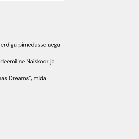
aastapäev
Rahvusülikool 100
Emakeelne ülikool
tähistas sünnipäeva
ntserdiga pimedasse aega
Galakontsert "Baltikum
adeemiline Naiskoor ja
tantsib"
tmas Dreams”, mida
Üliõpilasmaja 20.
sünnipäev
Gaudeamus 2018
Tartus