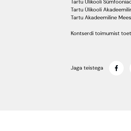
Tartu Ülikooli Sümfooniaor
Tartu Ülikooli Akadeemili
Tartu Akadeemiline Meesk
Kontserdi toimumist toeta
Jaga teistega