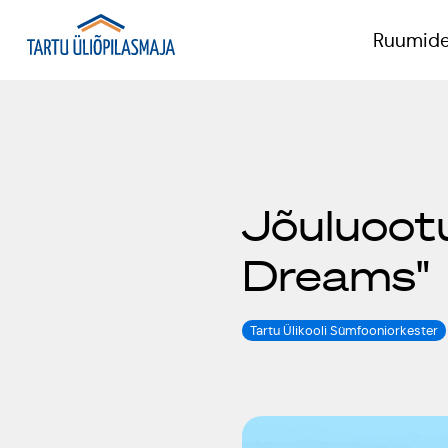
Ruumide
P
Jõuluoot
T
Dreams"
K
Tartu Ülikooli Sümfooniorkester