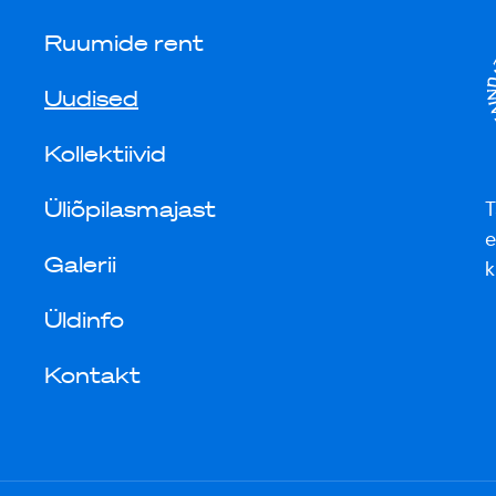
Ruumide rent
Uudised
Kollektiivid
Üliõpilasmajast
T
e
Galerii
k
Üldinfo
Kontakt