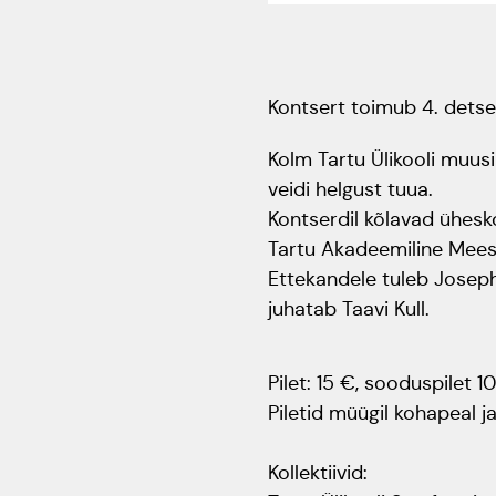
Kontsert toimub 4. detsem
Kolm Tartu Ülikooli muus
veidi helgust tuua.
Kontserdil kõlavad ühesko
Tartu Akadeemiline Mees
Ettekandele tuleb Joseph
juhatab Taavi Kull.
Pilet: 15 €, sooduspilet 1
Piletid müügil kohapeal j
Kollektiivid: