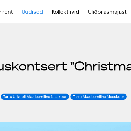
 rent
Uudised
Kollektiivid
Üliõpilasmajast
eoruumid
uskontsert "Christm
reeningsaal
onverentsiruum
Tartu Ülikooli Akadeemiline Naiskoor
Tartu Akadeemiline Meeskoor