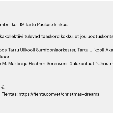
bril kell 19 Tartu Pauluse kirikus.
ikakollektiivi tulevad taaskord kokku, et jõuluootusko
os Tartu Ülikooli Sümfooniaorkester, Tartu Ülikooli Ak
koor.
 M. Martini ja Heather Sorensoni jõulukantaat “Chris
0 €
a Fientas
:
https://fienta.com/et/christmas-dreams