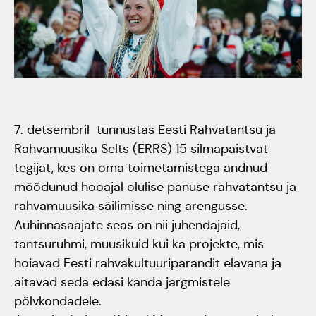
Tartumaa Tantsupidu
„Juure Juures”
Kulno
Kungla
Suudlev Tartu
18.05.2024
Eda
7. detsembril tunnustas Eesti Rahvatantsu ja
Jaansoo
ERTALi
Rahvamuusika Selts (ERRS) 15 silmapaistvat
rahvatantsuansamblite
tegijat, kes on oma toimetamistega andnud
Anne
möödunud hooajal olulise panuse rahvatantsu ja
galakontsert
Masing-
rahvamuusika säilimisse ning arengusse.
Vanemuise
Auhinnasaajate seas on nii juhendajaid,
Luik
kontserdimajas
tantsurühmi, muusikuid kui ka projekte, mis
hoiavad Eesti rahvakultuuripärandit elavana ja
25.november 2023
aitavad seda edasi kanda järgmistele
põlvkondadele.
ERM tantsib