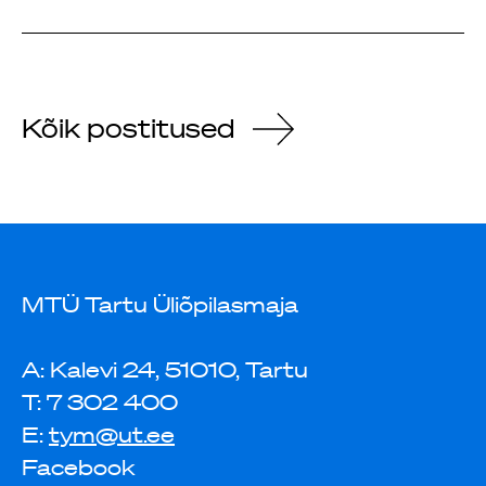
Kõik postitused
MTÜ Tartu Üliõpilasmaja
A: Kalevi 24, 51010, Tartu
T: 7 302 400
E:
tym@ut.ee
Facebook