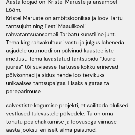
Aasta loojad on Kristel Maruste ja ansambel
Lõõm.
Jõuluootuskontsert
Kristel Maruste on ambitsioonikas ja loov Tartu
"Christmas Dreams"
tantsujuht ning Eesti Maaülikooli
rahvatantsuansambli Tarbatu kunstiline juht.
4.detsembril 2023
Tema kirg rahvakultuuri vastu ja julgus läheneda
Pauluse kirikus
asjadele uutmoodi on pälvinud kaasteeliste
imetlust. Tema lavastatud tantsupidu “Juure
XIX Gaudeamus
juures” tõi suvisesse Tartusse kokku erinevad
Vilniuses 2022
põlvkonnad ja sidus nende loo tervikuks
unikaalses tantsupaigas. Lisaks algatas ta
Tantsuetendus
perepärimuse
"Loodud jääma"
salvestiste kogumise projekti, et säilitada olulised
vestlused tulevastele põlvedele. Ta on oma
Gaudeamus 65.
tohutu pealehakkamise ja loovusega viimase
aastapäev
aasta jooksul eriliselt silma paistnud,