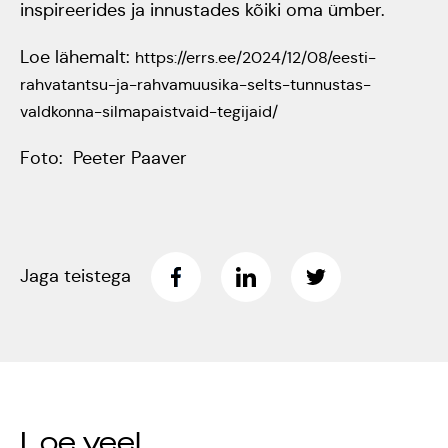
inspireerides ja innustades kõiki oma ümber.
Rahvusülikool 100
Loe lähemalt:
https://errs.ee/2024/12/08/eesti-
rahvatantsu-ja-rahvamuusika-selts-tunnustas-
Emakeelne ülikool
valdkonna-silmapaistvaid-tegijaid/
tähistas sünnipäeva
Foto: Peeter Paaver
Galakontsert
"Baltikum tantsib"
Üliõpilasmaja 20.
Jaga teistega
sünnipäev
Gaudeamus 2018
Tartus
Loe veel