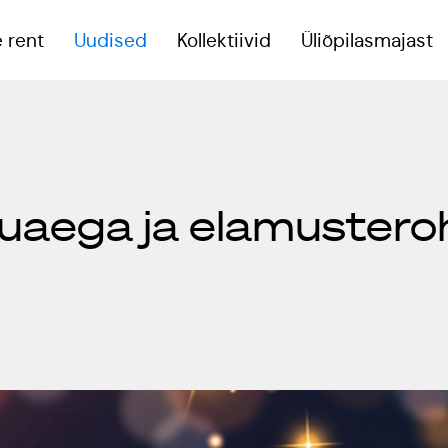
 rent
Uudised
Kollektiivid
Üliõpilasmajast
eoruumid
luaega ja elamustero
reeningsaal
onverentsiruum