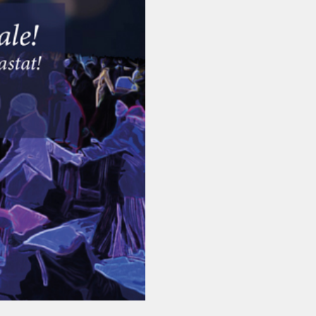
Vanemuise
kontserdimajas
25.november 2023
ERM tantsib
Jõuluootuskontsert
"Christmas Dreams"
4.detsembril 2023
Pauluse kirikus
XIX Gaudeamus
Vilniuses 2022
Tantsuetendus
"Loodud jääma"
Gaudeamus 65.