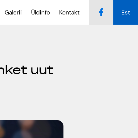
Galerii
Üldinfo
Kontakt
Est
Popsid 50
Kulno
hket uut
Kungla
Tartumaa Tantsupidu
„Juure Juures”
Eda
Jaansoo
Suudlev Tartu
18.05.2024
Anne
Masing-
ERTALi
Luik
rahvatantsuansamblite
galakontsert