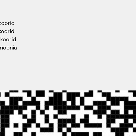
koorid
koorid
koorid
emoonia