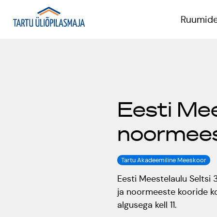
Ruumide
P
Eesti Mee
T
noormees
K
Tartu Akadeemiline Meeskoor
Eesti Meestelaulu Seltsi
ja noormeeste kooride ko
algusega kell 11.