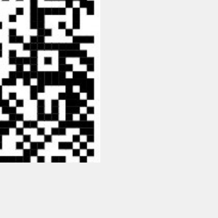
aastapäev
Rahvusülikool 100
Emakeelne ülikool
tähistas sünnipäeva
Galakontsert "Baltikum
tantsib"
Üliõpilasmaja 20.
sünnipäev
Gaudeamus 2018
Tartus