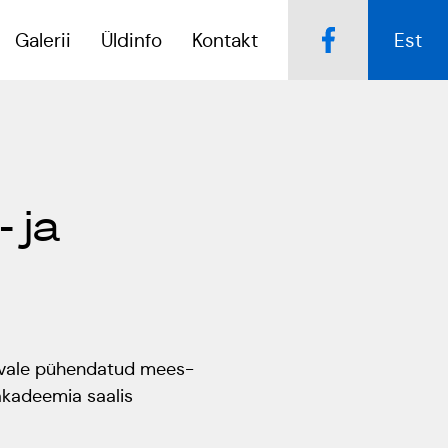
Galerii
Üldinfo
Kontakt
Est
Popsid 50
Kulno
 ja
Kungla
Tartumaa Tantsupidu
s
„Juure Juures”
Eda
Jaansoo
Suudlev Tartu
18.05.2024
Anne
Masing-
äevale pühendatud mees-
ERTALi
Luik
akadeemia saalis
rahvatantsuansamblite
galakontsert