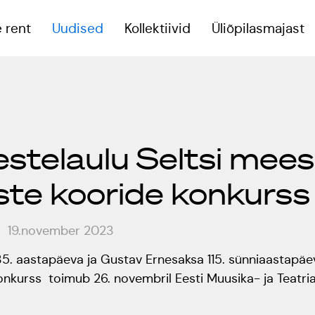
 rent
Uudised
Kollektiivid
Üliõpilasmajast
eoruumid
stelaulu Seltsi mees-
reeningsaal
te kooride konkurs
onverentsiruum
19.november 2023
 35. aastapäeva ja Gustav Ernesaksa 115. sünniaastap
nkurss toimub 26. novembril Eesti Muusika- ja Teatri