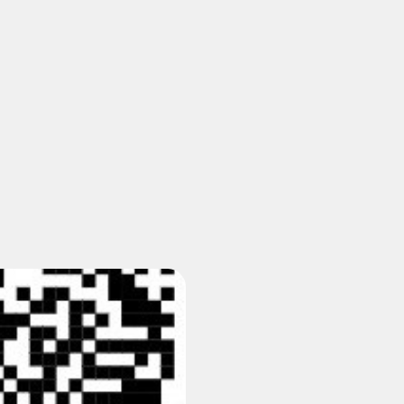
Vanemuise
kontserdimajas
25.november 2023
ERM tantsib
Jõuluootuskontsert
"Christmas Dreams"
4.detsembril 2023
Pauluse kirikus
XIX Gaudeamus
Vilniuses 2022
Tantsuetendus
"Loodud jääma"
Gaudeamus 65.