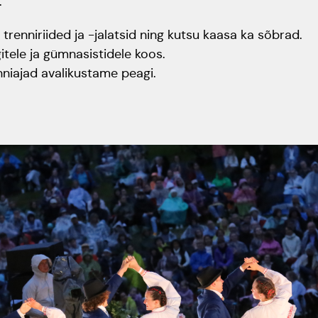
.
renniriided ja -jalatsid ning kutsu kaasa ka sõbrad.
tele ja gümnasistidele koos.
niajad avalikustame peagi.