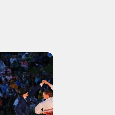
Vanemuise
kontserdimajas
25.november 2023
ERM tantsib
Jõuluootuskontsert
"Christmas Dreams"
4.detsembril 2023
Pauluse kirikus
XIX Gaudeamus
Vilniuses 2022
Tantsuetendus
"Loodud jääma"
Gaudeamus 65.