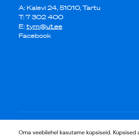
A: Kalevi 24, 51010, Tartu
T: 7 302 400
E:
tym@ut.ee
Facebook
Oma veebilehel kasutame küpsiseid. Küpsised ait