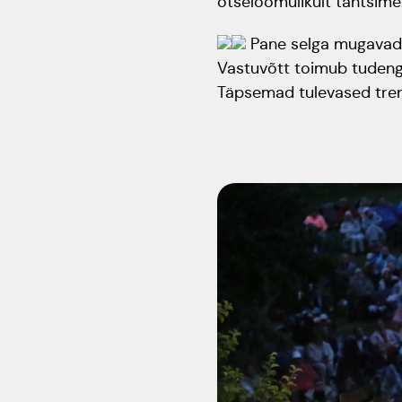
otseloomulikult tantsime
Pane selga mugavad t
Vastuvõtt toimub tudengi
Täpsemad tulevased tren