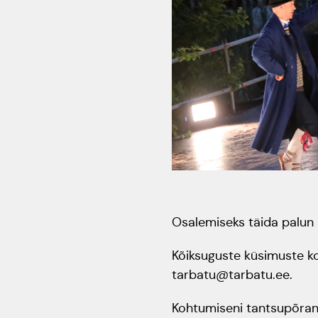
Osalemiseks täida palun r
Kõiksuguste küsimuste ko
tarbatu@tarbatu.ee.
Kohtumiseni tantsupõran