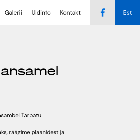
Galerii
Üldinfo
Kontakt
Est
Popsid 50
Kulno
suansamel
Kungla
Tartumaa Tantsupidu
„Juure Juures”
Eda
Jaansoo
Suudlev Tartu
18.05.2024
Anne
Masing-
ansambel Tarbatu
ERTALi
Luik
rahvatantsuansamblite
vaks, räägime plaanidest ja
galakontsert