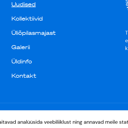
Uudised
Kollektiivid
Üliõpilasmajast
T
e
Galerii
k
Üldinfo
Kontakt
avad analüüsida veebiliiklust ning annavad meile statis