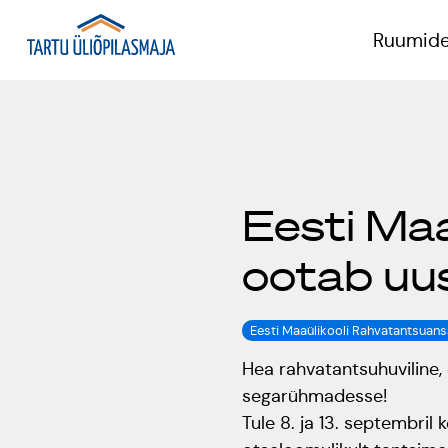
Ruumide
P
Eesti Ma
T
ootab uusi
K
Eesti Maaülikooli Rahvatantsuan
Hea rahvatantsuhuviline
segarühmadesse!
Tule 8. ja 13. septembril 