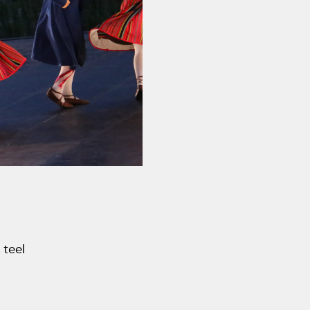
aastapäev
Rahvusülikool 100
Emakeelne ülikool
tähistas sünnipäeva
Galakontsert "Baltikum
tantsib"
Üliõpilasmaja 20.
sünnipäev
Gaudeamus 2018
 teel
Tartus