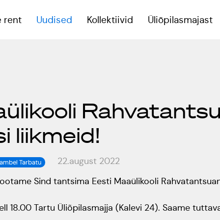
 rent
Uudised
Kollektiivid
Üliõpilasmajast
eoruumid
aülikooli Rahvatant
reeningsaal
 liikmeid!
onverentsiruum
22.august 2022
sambel Tarbatu
, ootame Sind tantsima Eesti Maaülikooli Rahvatantsu
kell 18.00 Tartu Üliõpilasmajja (Kalevi 24). Saame tutta