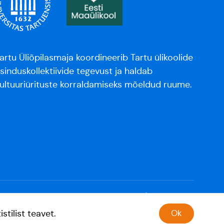
artu Üliõpilasmaja koordineerib Tartu ülikoolide
sinduskollektiivide tegevust ja haldab
ultuuriürituste korraldamiseks mõeldud ruume.
tilist teavet.
Ok