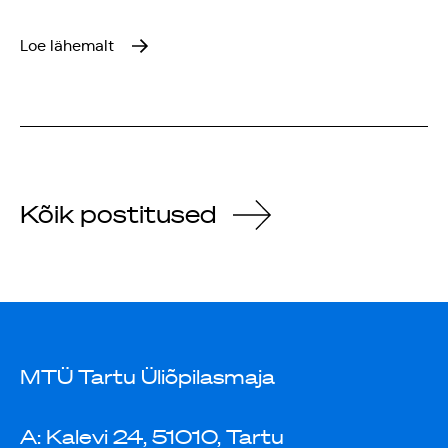
Loe lähemalt
Kõik postitused
MTÜ Tartu Üliõpilasmaja
A: Kalevi 24, 51010, Tartu