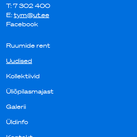
T: 7 302 400
E:
tym@ut.ee
Facebook
Ruumide rent
Uudised
Kollektiivid
Üliõpilasmajast
Galerii
Üldinfo