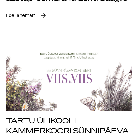
Rahvusülikool 100
Loe lähemalt
Emakeelne ülikool
tähistas sünnipäeva
Galakontsert
"Baltikum tantsib"
Üliõpilasmaja 20.
sünnipäev
Gaudeamus 2018
TARTU ÜLIKOOLI
Tartus
KAMMERKOORI SÜNNIPÄEVA