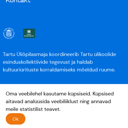
Kontakt
Tartu Üliõpilasmaja koordineerib Tartu ülikoolide
esinduskollektiivide tegevust ja haldab
kultuuriürituste korraldamiseks mõeldud ruume.
Oma veebilehel kasutame küpsiseid. Küpsised
aitavad analüüsida veebiliiklust ning annavad
meile statistilist teavet.
Ok