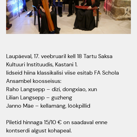
Tartumaa Tantsupidu
„Juure Juures”
Kulno
Kungla
Suudlev Tartu
18.05.2024
Eda
Laupäeval, 17. veebruaril kell 18 Tartu Saksa
Jaansoo
ERTALi
Kultuuri Instituudis, Kastani 1.
rahvatantsuansamblite
Iidseid hiina klassikalisi viise esitab FA Schola
Anne
Ansambel koosseisus:
galakontsert
Masing-
Raho Langsepp – dizi, dongxiao, xun
Vanemuise
Lilian Langsepp – guzheng
Luik
kontserdimajas
Janno Mäe – kellamäng, löökpillid
25.november 2023
Piletid hinnaga 15/10 € on saadaval enne
kontserdi algust kohapeal.
ERM tantsib