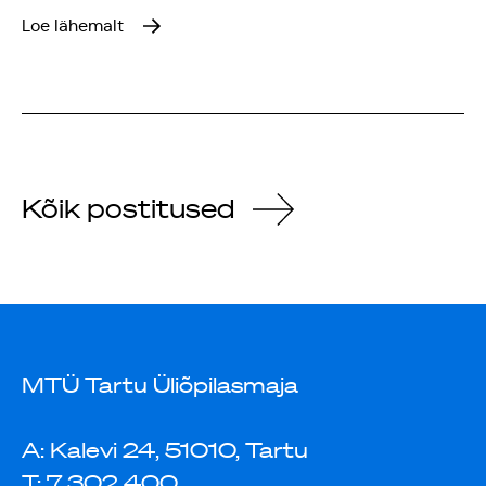
Loe lähemalt
Kõik postitused
MTÜ Tartu Üliõpilasmaja
A: Kalevi 24, 51010, Tartu
T: 7 302 400