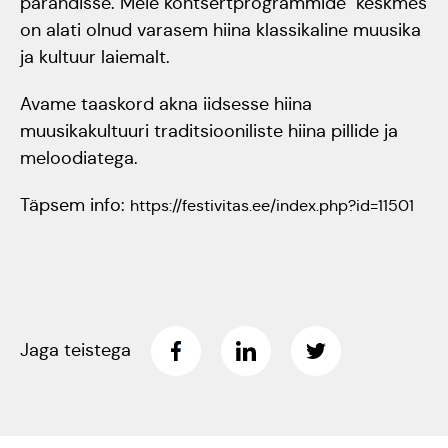
pärandisse. Meie kontsertprogrammide keskmes
on alati olnud varasem hiina klassikaline muusika
Rahvusülikool 100
ja kultuur laiemalt.
Emakeelne ülikool
Avame taaskord akna iidsesse hiina
tähistas sünnipäeva
muusikakultuuri traditsiooniliste hiina pillide ja
meloodiatega.
Galakontsert
Täpsem info:
https://festivitas.ee/index.php?id=11501
"Baltikum tantsib"
Üliõpilasmaja 20.
sünnipäev
Jaga teistega
Gaudeamus 2018
Tartus