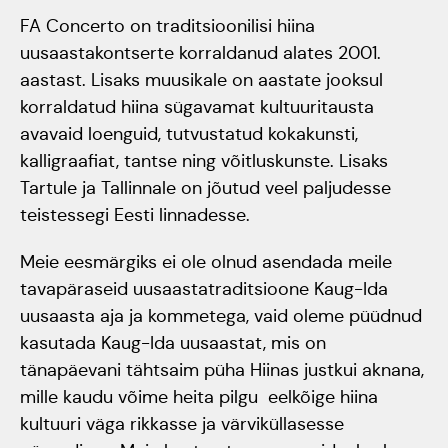
FA Concerto on traditsioonilisi hiina
Jõuluootuskontsert
uusaastakontserte korraldanud alates 2001.
"Christmas Dreams"
aastast. Lisaks muusikale on aastate jooksul
korraldatud hiina sügavamat kultuuritausta
4.detsembril 2023
avavaid loenguid, tutvustatud kokakunsti,
Pauluse kirikus
kalligraafiat, tantse ning võitluskunste. Lisaks
Tartule ja Tallinnale on jõutud veel paljudesse
XIX Gaudeamus
teistessegi Eesti linnadesse.
Vilniuses 2022
Meie eesmärgiks ei ole olnud asendada meile
tavapäraseid uusaastatraditsioone Kaug-Ida
Tantsuetendus
uusaasta aja ja kommetega, vaid oleme püüdnud
"Loodud jääma"
kasutada Kaug-Ida uusaastat, mis on
tänapäevani tähtsaim püha Hiinas justkui aknana,
Gaudeamus 65.
mille kaudu võime heita pilgu eelkõige hiina
kultuuri väga rikkasse ja värviküllasesse
aastapäev