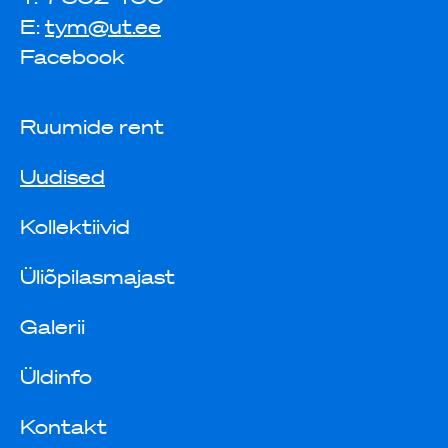
E:
tym@ut.ee
Facebook
Ruumide rent
Uudised
Kollektiivid
Üliõpilasmajast
Galerii
Üldinfo
Kontakt