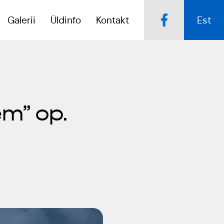
Galerii
Üldinfo
Kontakt
Est
Popsid 50
Kulno
m” op.
Kungla
Tartumaa Tantsupidu
„Juure Juures”
Eda
Jaansoo
Suudlev Tartu
18.05.2024
Anne
Masing-
ERTALi
Luik
rahvatantsuansamblite
galakontsert