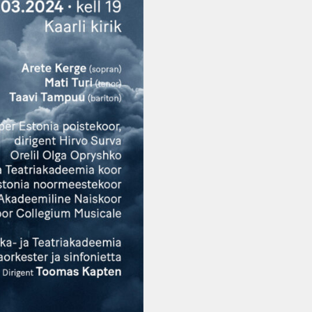
Vanemuise
kontserdimajas
25.november 2023
ERM tantsib
Jõuluootuskontsert
"Christmas Dreams"
4.detsembril 2023
Pauluse kirikus
XIX Gaudeamus
Vilniuses 2022
Tantsuetendus
"Loodud jääma"
Gaudeamus 65.