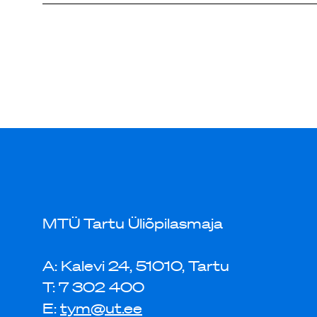
MTÜ Tartu Üliõpilasmaja
A: Kalevi 24, 51010, Tartu
T: 7 302 400
E:
tym@ut.ee