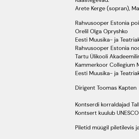
Arete Kerge (sopran), Mat
Rahvusooper Estonia pois
Orelil Olga Opryshko
Eesti Muusika- ja Teatri
Rahvusooper Estonia no
Tartu Ülikooli Akadeemil
Kammerkoor Collegium M
Eesti Muusika- ja Teatri
Dirigent Toomas Kapten
Kontserdi korraldajad Tal
Kontsert kuulub UNESCO M
Piletid müügil
piletilevis
j