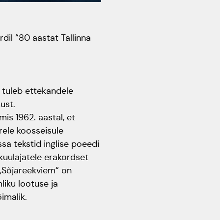
aastapäev
Rahvusülikool 100
dil “80 aastat Tallinna
Emakeelne ülikool
tähistas sünnipäeva
 tuleb ettekandele
Galakontsert "Baltikum
ust.
tantsib"
is 1962. aastal, et
Üliõpilasmaja 20.
rele koosseisule
sünnipäev
a tekstid inglise poeedi
kuulajatele erakordset
Gaudeamus 2018
 „Sõjareekviem“ on
Tartus
liku lootuse ja
imalik.