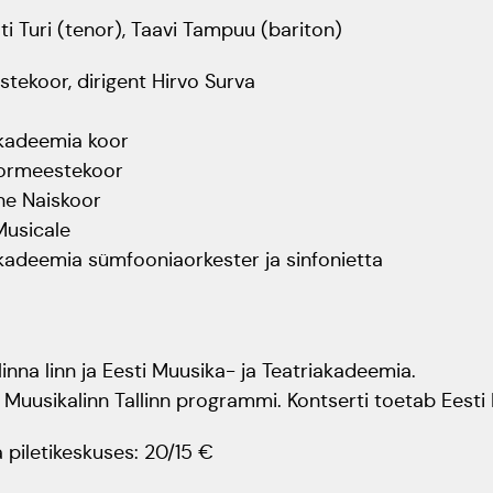
i Turi (tenor), Taavi Tampuu (bariton)
tekoor, dirigent Hirvo Surva
akadeemia koor
ormeestekoor
ine Naiskoor
usicale
akadeemia sümfooniaorkester ja sinfonietta
linna linn ja Eesti Muusika- ja Teatriakadeemia.
uusikalinn Tallinn programmi. Kontserti toetab Eesti K
a
piletikeskuses
: 20/15 €