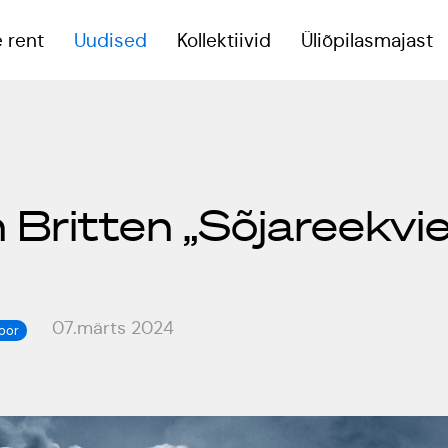
 rent
Uudised
Kollektiivid
Üliõpilasmajast
eoruumid
Britten „Sõjareekvie
reeningsaal
onverentsiruum
07.märts 2024
koor