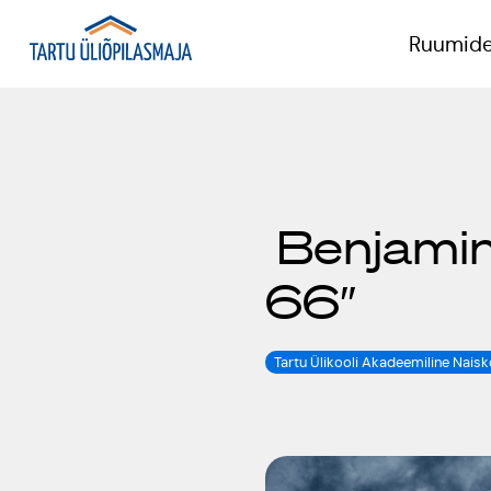
Ruumide
P
Benjamin 
T
66″
K
Tartu Ülikooli Akadeemiline Nais