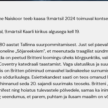
ne Naiskoor teeb kaasa 9.märtsil 2024 toimuval kontser
 9.märtsil Kaarli kirikus algusega kell 19.
0 aastat Tallinna suurpommitamisest. Just sel päeval
ooneline „Sõjareekviem“, et meenutada traagilist sündm
 on peetud Britteni loomingu üheks kõrgpunktiks, valm
Coventry katedraali taastamist. Väga ulatuslikus ja suu
 on Britten põiminud omavahel ladinakeelse surnumiss
e sõduriluulega. Esiettekandest saati on teos omanud 
 hinnanud seda 20. sajandi suurimaks teoseks. Britteni
ifest ning hoiatus tulevastele põlvedele, samas ka inim
g veendumus, et parem, puhtam ja ilusam maailm on võ