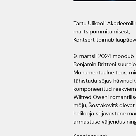
Tartu Ülikooli Akadeemili
märtsipommitamisest,
Kontsert toimub laupäeval,
9. märtsil 2024 möödub 8
Benjamin Britteni suurej
Monumentaalne teos, mida
tähistada sõjas hävinud 
komponeeritud reekviemis
Wilfred Oweni romantilis
mõju, Šostakovitš olevat
helilooja sõjavastane man
armastuse väljendus nin
Kaastegevad: