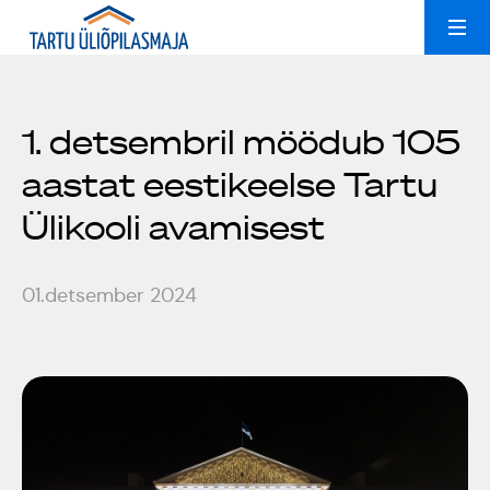
Ruumide rent
Uudised
1. detsembril möödub 105
aastat eestikeelse Tartu
Kollektiivid
Peoruumid
Ülikooli avamisest
Üliõpilasmajast
Treeningsaal
01.detsember 2024
Galerii
Konverentsiruum
Üldinfo
Kontakt
Popsid 50
Est
Eng