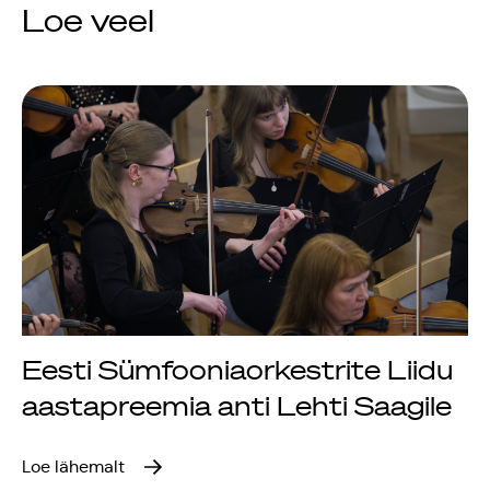
Loe veel
Rahvusülikool 100
Emakeelne ülikool
tähistas sünnipäeva
Galakontsert
"Baltikum tantsib"
Üliõpilasmaja 20.
sünnipäev
Eesti Sümfooniaorkestrite Liidu
Gaudeamus 2018
aastapreemia anti Lehti Saagile
Tartus
Loe lähemalt