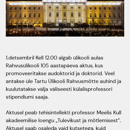
Tartumaa Tantsupidu
„Juure Juures”
Kulno
Kungla
Suudlev Tartu
18.05.2024
Eda
Jaansoo
ERTALi
1.detsembril Kell 12.00 algab ülikooli aulas
Rahvusülikooli 105 aastapäeva aktus, kus
rahvatantsuansamblite
promoveeritakse audoktorid ja doktorid. Veel
Anne
galakontsert
antakse üle Tartu Ülikooli Rahvusmõtte auhind ja
Masing-
Vanemuise
kuulutatakse välja väliseesti külalisprofessori
Luik
stipendiumi saaja.
kontserdimajas
25.november 2023
Aktusel peab tehisintellekti professor Meelis Kull
akadeemilise loengu „Tulevikust ja mõtlemisest”.
ERM tantsib
Aktusel saab osaleda vaid kutsetega, kuid