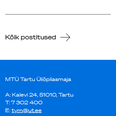
Kõik postitused
MTÜ Tartu Üliõpilasmaja
A: Kalevi 24, 51010, Tartu
T: 7 302 400
E:
tym@ut.ee