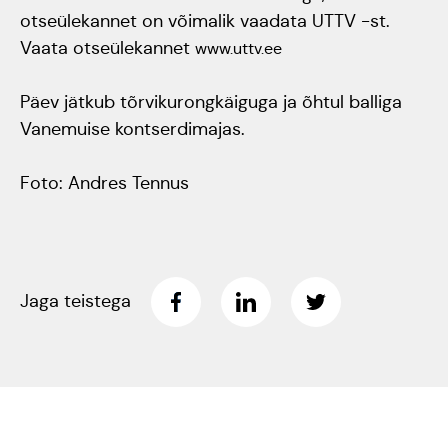
otseülekannet on võimalik vaadata UTTV -st.
Jõuluootuskontsert
Vaata otseülekannet
www.uttv.ee
"Christmas Dreams"
Päev jätkub tõrvikurongkäiguga ja õhtul balliga
4.detsembril 2023
Vanemuise kontserdimajas.
Pauluse kirikus
Foto: Andres Tennus
XIX Gaudeamus
Vilniuses 2022
Tantsuetendus
Jaga teistega
"Loodud jääma"
Gaudeamus 65.
aastapäev